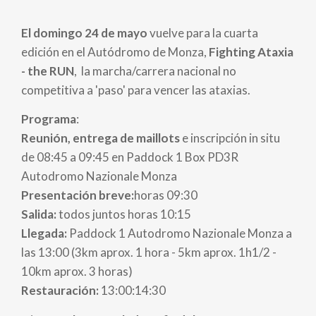
enlaces
El domingo 24 de mayo
vuelve para la cuarta
de
edición en el Autódromo de Monza,
Fighting Ataxia
- the RUN
, la marcha/carrera nacional no
ayuda
competitiva a 'paso' para vencer las ataxias.
a
Programa
:
la
Reunión, entrega de maillots
e inscripción in situ
de 08:45 a 09:45 en Paddock 1 Box PD3R
navegación
Autodromo Nazionale Monza
Presentación breve:
horas 09:30
Salida:
todos juntos horas 10:15
Llegada:
Paddock 1 Autodromo Nazionale Monza a
las 13:00 (3km aprox. 1 hora - 5km aprox. 1h1/2 -
10km aprox. 3 horas)
Restauración:
13:00:14:30