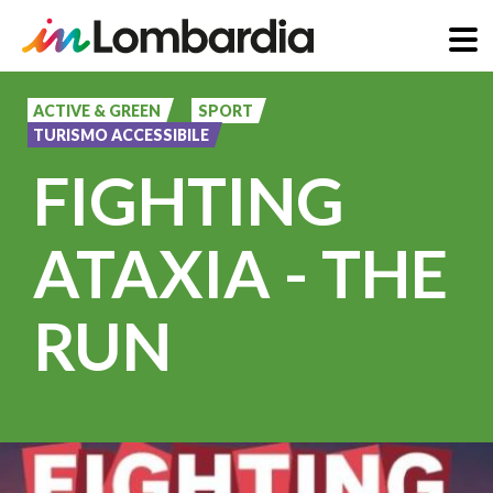
Pasar
al
ACTIVE & GREEN
SPORT
TURISMO ACCESSIBILE
contenido
FIGHTING
principal
ATAXIA - THE
RUN