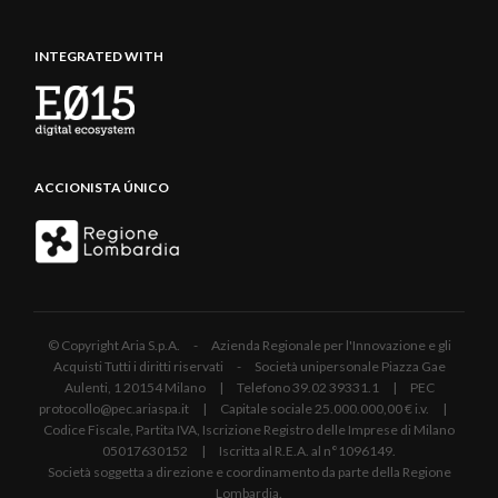
INTEGRATED WITH
ACCIONISTA ÚNICO
© Copyright Aria S.p.A. - Azienda Regionale per l'Innovazione e gli
Acquisti Tutti i diritti riservati - Società unipersonale Piazza Gae
Aulenti, 1 20154 Milano | Telefono 39.02 39331.1 | PEC
protocollo@pec.ariaspa.it | Capitale sociale 25.000.000,00 € i.v. |
Codice Fiscale, Partita IVA, Iscrizione Registro delle Imprese di Milano
05017630152 | Iscritta al R.E.A. al n°1096149.
Società soggetta a direzione e coordinamento da parte della Regione
Lombardia.