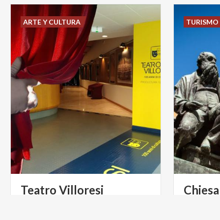
ARTE Y CULTURA
TURISMO 
Teatro
Villoresi
Chiesa
Martir