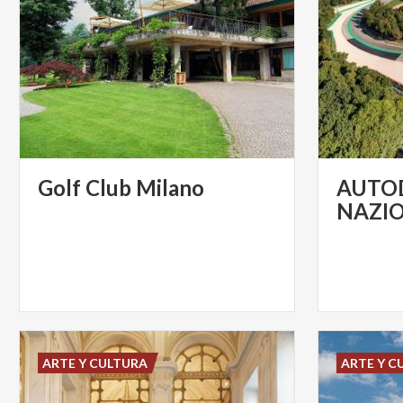
Golf
Club
Milano
AUTO
NAZI
ARTE Y CULTURA
ARTE Y C