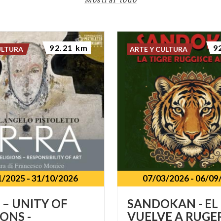
92.21 km
9
ULTURA
ARTE Y CULTURA
1/2025
-
31/10/2026
07/03/2026
-
06/09
 – UNITY OF
SANDOKAN
-
EL
IONS -
VUELVE
A
RUGE