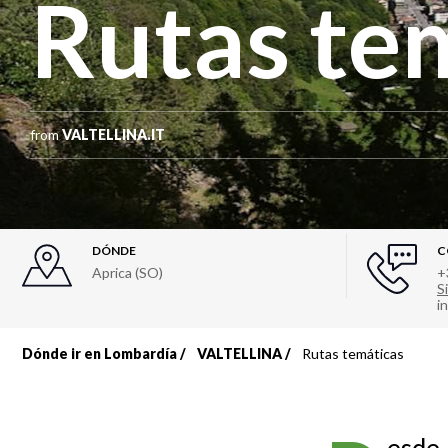
Rutas te
from
VALTELLINA.IT
DÓNDE
C
Aprica (SO)
+
Si
i
Dónde ir en Lombardía
VALTELLINA
Rutas temáticas
Sobrescribir
enlaces