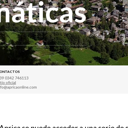
máticas
ONTACTOS
39 0342 746113
tio oficial
nfo@apricaonline.com