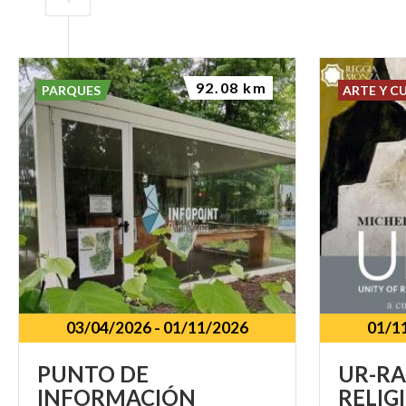
92.08 km
PARQUES
ARTE Y C
03/04/2026
-
01/11/2026
01/1
PUNTO DE
UR-RA
INFORMACIÓN
RELIG