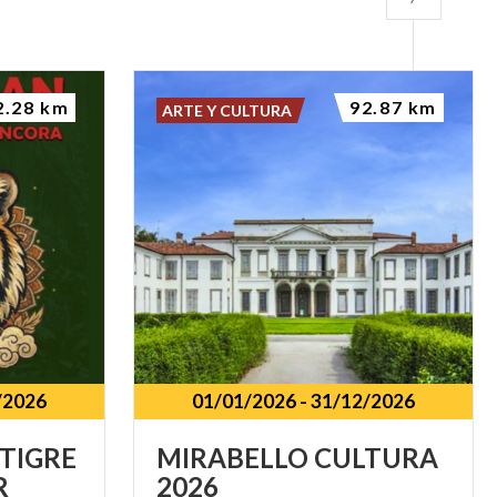
2.28 km
92.87 km
ARTE Y CULTURA
/2026
01/01/2026
-
31/12/2026
TIGRE
MIRABELLO
CULTURA
R
2026