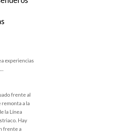
 senderos
as
rea experiencias
..
uado frente al
 remonta a la
e la Línea
striaco. Hay
n frente a