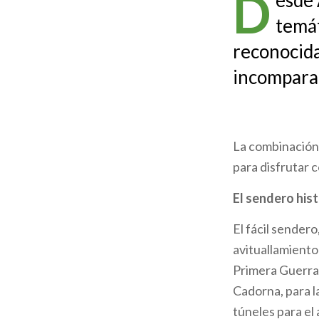
D
esde 
de
temát
ayuda
reconocida
a
incompara
la
navegación
La combinación d
para disfrutar c
El sendero his
El fácil sendero
avituallamiento
Primera Guerra 
Cadorna, para l
túneles para el