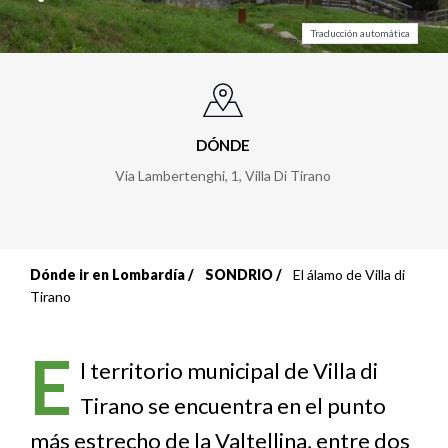
Traducción automática
DÓNDE
Via Lambertenghi, 1
,
Villa Di Tirano
Dónde ir en Lombardía
SONDRIO
El álamo de Villa di
Sobrescribir
Tirano
enlaces
E
de
l territorio municipal de Villa di
Tirano se encuentra en el punto
ayuda
más estrecho de la Valtellina, entre dos