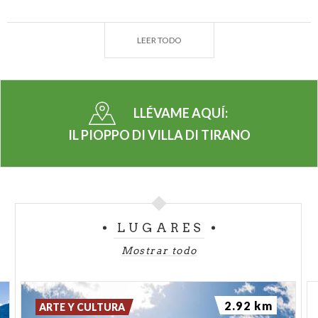
El árbol, de gran valor paisajístico, se muestra
verdaderamente majestuoso con una altura de más
LEER TODO
de 30 metros y un tronco de más de 5 metros de
circunferencia (165 cm de diámetro). Con su
elegante porte, crece justo encima de la carretera
central del pueblo, en un agradable parquecillo que,
LLÉVAME AQUÍ:
siguiendo la pendiente de la ladera, se desarrolla en
IL PIOPPO DI VILLA DI TIRANO
torno a un curso de agua. Desde aquí, se puede
disfrutar plenamente de la vista de los viñedos en
terrazas y de la Valtellina. Cerca del pequeño
parque con el álamo pasan dos importantes
itinerarios turísticos: la Ruta del Vino y la Ruta de
LUGARES
los Viñedos en Terrazas.
Mostrar todo
Un monumento verde que se puede visitar
libremente.
2.92 km
ARTE Y CULTURA