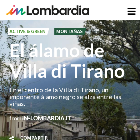
Pasar
al
ACTIVE & GREEN
MONTAÑAS
contenido
El álamo de
principal
Villa di Tirano
En el centro de la Villa di Tirano, un
imponente álamo negro se alza entre las
viñas.
from
IN-LOMBARDIA.IT
COMPARTIR