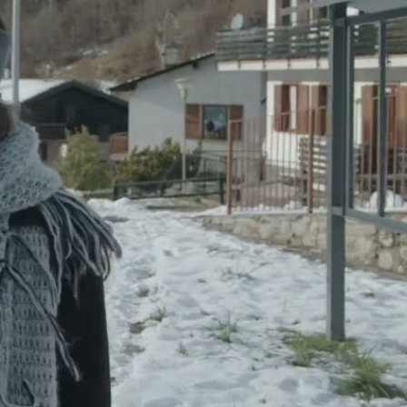
nde podrá ver
ejemplo, oír y
llas que
la
vida, no