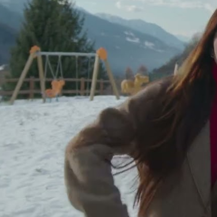
reptiles
.
Por último, pue
películas en ro
ver la tormenta,
Naturaleza
nos
podemos "disfru