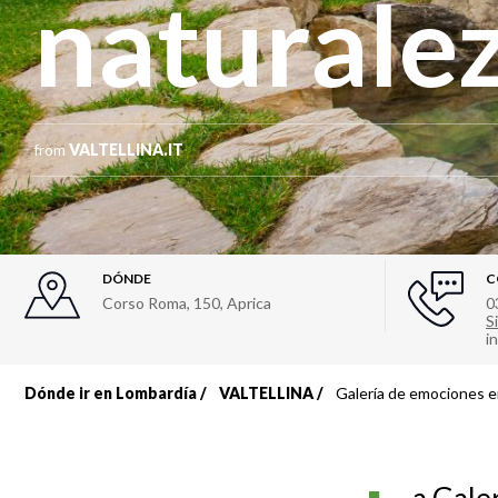
naturale
from
VALTELLINA.IT
DÓNDE
C
Corso Roma, 150
,
Aprica
0
Si
i
Dónde ir en Lombardía
VALTELLINA
Galería de emociones en
Sobrescribir
enlaces