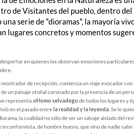
ría de Emociones en la Naturaleza es un
tro de Visitantes del pueblo, dentro del 
 una serie de "dioramas", la mayoría viv
an lugares concretos y momentos suger
 despertar en quienes los observan emociones particulares, 
mbre.
 el mostrador de recepción, comienza un viaje evocador con 
de un paisaje otoñal coronado por la presencia de un pers
ue representa al
Homo selvadego
de todos los lugares y é
ivió en el pasado entre
la realidad y la leyenda
. Se le quie
iorama, la cualidad no sólo de ser un salvaje aislado del res
de inconformista, de hombre bueno, que vino de nadie sabe