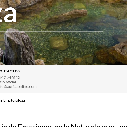
za
ONTACTOS
342 746113
tio oficial
nfo@apricaonline.com
 la naturaleza