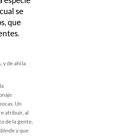
a especie
cual se
os, que
entes.
y de ahí la
la
onaje
pocas. Un
re atribuir, al
to de la gente,
 dónde y que