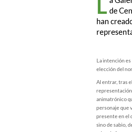
L
a Gale
de
de Cen
ayuda
han creado
a
represent
la
navegación
La intención es
elección del no
Al entrar, tras
representación 
animatrónico q
personaje que v
presente en el d
sino de sabio, 