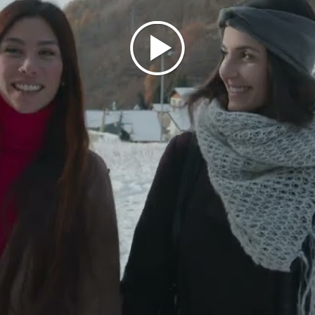
de entrar en la Sala de las Sensaciones, un
pequeño cine
do
tación y experimentar sensaciones emocionantes como, por 
 el viento, las voces de los animales y también otras maravi
 ofrece a diario y que, a menudo, debido a nuestra agitada 
tar".