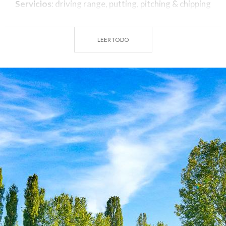
Servicios
: driving range, putting, pitching & chipping
green, bunker, tienda, bar, restaurante, piscina,
tenis, gimnasio y sala de billar.
LEER TODO
Año de Fundación
: 1984
Diseñadores
: Angelo Corvini y F.lli Marmori
Par
: 72
N° de hoyos
: 18
Distancia
: 5854 m
Apertura de temporada
: todo el año
Día de cierre
: lunes no festivos