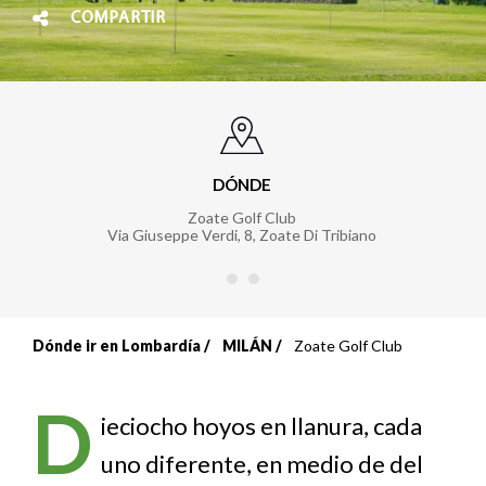
COMPARTIR
DÓNDE
Zoate Golf Club
Via Giuseppe Verdi, 8
,
Zoate Di Tribiano
Dónde ir en Lombardía
MILÁN
Zoate Golf Club
Sobrescribir
enlaces
D
ieciocho hoyos en llanura, cada
de
uno diferente, en medio de del