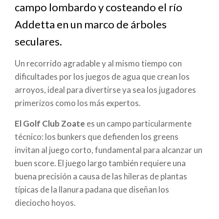
ayuda
campo lombardo y costeando el río
a
Addetta en un marco de árboles
seculares.
la
navegación
Un recorrido agradable y al mismo tiempo con
dificultades por los juegos de agua que crean los
arroyos, ideal para divertirse ya sea los jugadores
primerizos como los más expertos.
El Golf Club Zoate
es un campo particularmente
técnico: los bunkers que defienden los greens
invitan al juego corto, fundamental para alcanzar un
buen score. El juego largo también requiere una
buena precisión a causa de las hileras de plantas
típicas de la llanura padana que diseñan los
dieciocho hoyos.