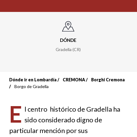
DÓNDE
Gradella (CR)
Dónde ir en Lombardía
CREMONA
Borghi Cremona
Sobrescribir
Borgo de Gradella
enlaces
E
de
l centro histórico de Gradella ha
sido considerado digno de
ayuda
particular mención por sus