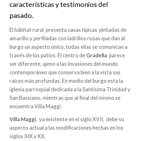
a
características y testimonios del
la
pasado.
navegación
El hábitat rural presenta casas típicas pintadas de
amarillo y perfiladas con ladrillos rosas que dan al
burgo un aspecto único, todas ellas se comunican a
través de los patios. El centro de
Gradella
parece
ser diferente, ajeno a las invasiones del mundo
contemporáneo que conserva bien a la vista sus
raíces más profundas. En medio del burgo esta la
iglesia parroquial dedicada a la Santísima Trinidad y
San Bassiano, mientras que al final del mismo se
encuentra Villa Maggi.
Villa Maggi
, ya existente en el siglo XVII, debe su
aspecto actual a las modificaciones hechas en los
siglos XIX y XX.