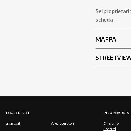
Sei proprietari
scheda
MAPPA
STREETVIE
I NOSTRI SITI
IN LOMBARDIA
ariaspa.it
Area operatori
Chi siamo
Contatti