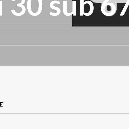
 30 sub 6
E