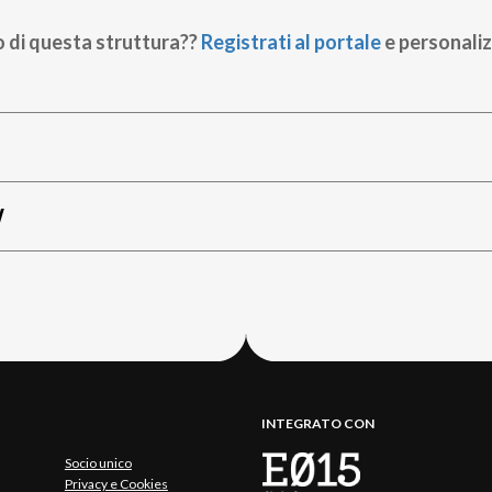
o di questa struttura??
Registrati al portale
e personaliz
W
INTEGRATO CON
Socio unico
Privacy e Cookies