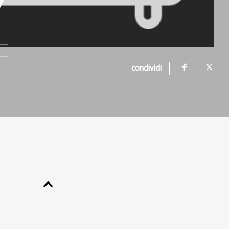
7
condividi