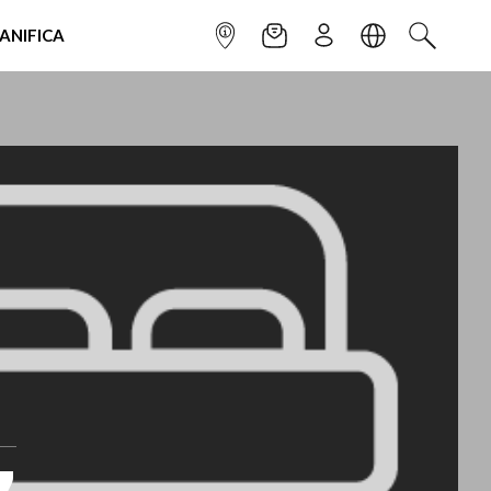
IANIFICA
INFOPOINT
NEWSLETTER
ISCRIVITI
LINGUA
CERCA