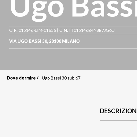
Ugo Bassi
CIR: 015146-LIM-01656 | CIN: IT015146B4N8E7JG6U
VIA UGO BASSI 30
,
20100
MILANO
Dove dormire
Ugo Bassi 30 sub 67
Briciole
di
pane
DESCRIZION