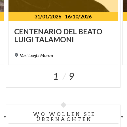
31/01/2026
-
16/10/2026
SPUNKT
CENTENARIO
DEL
BEATO
LUIGI
TALAMONI
Vari
luoghi
Monza
1
9
WO WOLLEN SIE
ÜBERNACHTEN