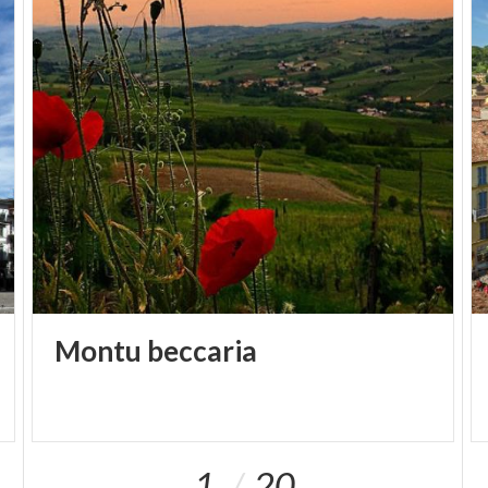
Montu
beccaria
1
20