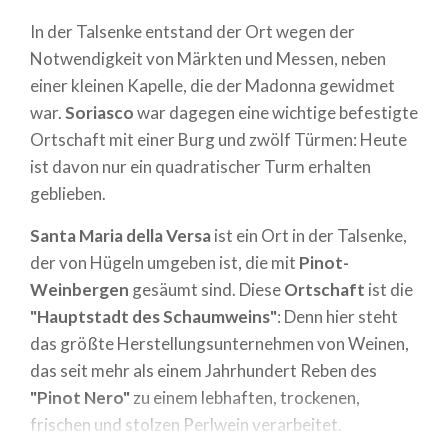
In der Talsenke entstand der Ort wegen der
Notwendigkeit von Märkten und Messen, neben
einer kleinen Kapelle, die der Madonna gewidmet
war.
Soriasco
war dagegen eine wichtige befestigte
Ortschaft mit einer Burg und zwölf Türmen: Heute
ist davon nur ein quadratischer Turm erhalten
geblieben.
Santa Maria della Versa
ist ein Ort in der Talsenke,
der von Hügeln umgeben ist, die mit
Pinot-
Weinbergen
gesäumt sind. Diese
Ortschaft
ist die
"Hauptstadt des Schaumweins"
: Denn hier steht
das größte Herstellungsunternehmen von Weinen,
das seit mehr als einem Jahrhundert Reben des
"Pinot Nero"
zu einem lebhaften, trockenen,
frischen und stolzen Perlwein verarbeitet.