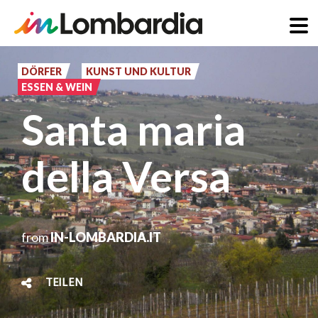
Direkt
zum
DÖRFER
KUNST UND KULTUR
ESSEN & WEIN
Inhalt
Santa maria
della Versa
from
IN-LOMBARDIA.IT
TEILEN