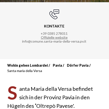
KONTAKTE
+39 0385 278011
Offizielle website
info@comune.santa-maria-della-versa.pv.it
Wohin gehen Lombardei
Pavia
Dörfer Pavia
Breadcrumb
Santa maria della Versa
S
anta Maria della Versa befindet
sich in der Provinz Pavia in den
Hügeln des
'
Oltrepò Pavese'.