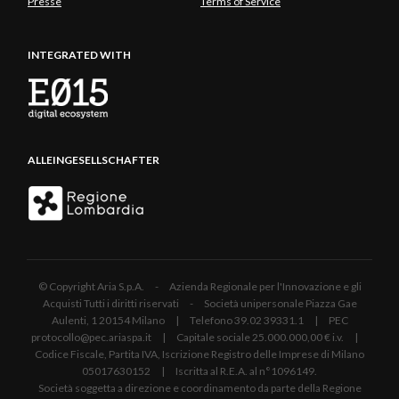
Presse
Terms of Service
INTEGRATED WITH
ALLEINGESELLSCHAFTER
© Copyright Aria S.p.A. - Azienda Regionale per l'Innovazione e gli
Acquisti Tutti i diritti riservati - Società unipersonale Piazza Gae
Aulenti, 1 20154 Milano | Telefono 39.02 39331.1 | PEC
protocollo@pec.ariaspa.it | Capitale sociale 25.000.000,00 € i.v. |
Codice Fiscale, Partita IVA, Iscrizione Registro delle Imprese di Milano
05017630152 | Iscritta al R.E.A. al n°1096149.
Società soggetta a direzione e coordinamento da parte della Regione