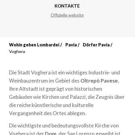
KONTAKTE
Offizielle website
Wohin gehen Lombardei
Pavia
Dörfer Pavia
Breadcrumb
Voghera
Die Stadt Voghera ist ein wichtiges Industrie- und
Weinbauzentrum im Gebiet des
Oltrepò Pavese.
Ihre Altstadt ist geprägt von historischen
Gebäuden wie Kirchen und Palazzi, die Zeugnis über
die reiche künstlerische und kulturelle
Vergangenheit des Ortes ablegen.
Die wichtigste und bedeutungsvollste Kirche von
Voghera ist der
Dom
, der San Lorenzo geweiht ist.