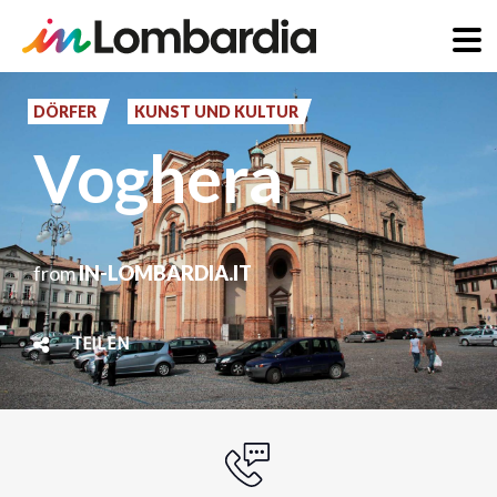
Direkt
zum
DÖRFER
KUNST UND KULTUR
Inhalt
Voghera
from
IN-LOMBARDIA.IT
TEILEN