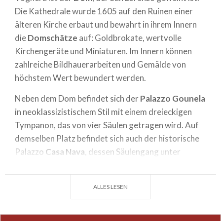
Die Kathedrale wurde 1605 auf den Ruinen einer
älteren Kirche erbaut und bewahrt in ihrem Innern
die
Domschätze
auf: Goldbrokate, wertvolle
Kirchengeräte und Miniaturen. Im Innern können
zahlreiche Bildhauerarbeiten und Gemälde von
höchstem Wert bewundert werden.
Neben dem Dom befindet sich der
Palazzo Gounela
in neoklassizistischem Stil mit einem dreieckigen
Tympanon, das von vier Säulen getragen wird. Auf
demselben Platz befindet sich auch der historische
Palazzo
Casa Nava
, dessen Säulengang unter
Beibehaltung der typischen Charakteristika der
alten Arkaden von Voghera restauriert wurde.
ALLES LESEN
Weitere kulturelle Sehenswürdigkeiten in der
Altstadt sind: das
Castello Visconteo
(die Burg der