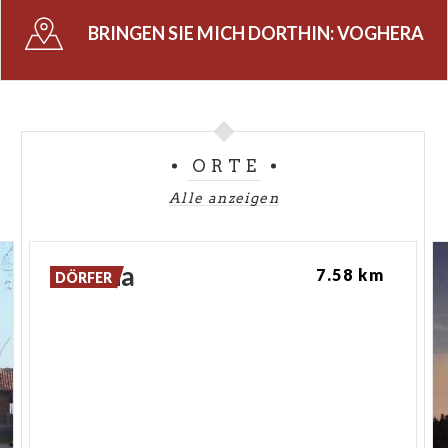
Visconti) aus dem Jahr 1372, das
BRINGEN SIE MICH DORTHIN:
VOGHERA
Geschichtsmuseum (Museo Storico) und das
städtische Museum (MuseoCivico) der
Naturwissenschaften von Voghera.
ORTE
Alle anzeigen
Porana
7.58 km
DÖRFER