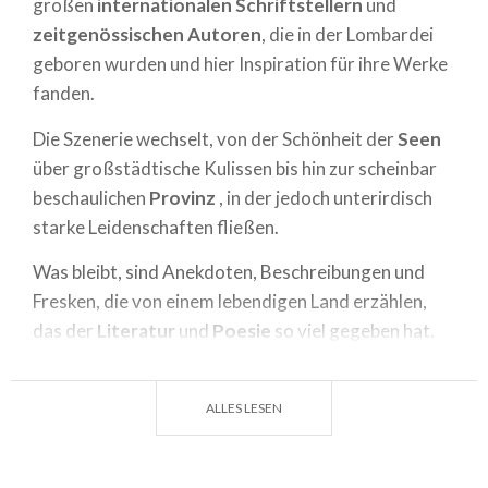
großen
internationalen Schriftstellern
und
zeitgenössischen Autoren
, die in der Lombardei
geboren wurden und hier Inspiration für ihre Werke
fanden.
Die Szenerie wechselt, von der Schönheit der
Seen
über großstädtische Kulissen bis hin zur scheinbar
beschaulichen
Provinz
, in der jedoch unterirdisch
starke Leidenschaften fließen.
Was bleibt, sind Anekdoten, Beschreibungen und
Fresken, die von einem lebendigen Land erzählen,
das der
Literatur
und
Poesie
so viel gegeben hat.
Viel Spaß beim Lesen!
ALLES LESEN