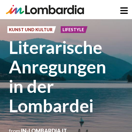
Direkt
zum
KUNST UND KULTUR
LIFESTYLE
Inhalt
Literarische
Anregungen
in der
Lombardei
from
IN-LOMBARDIA.IT