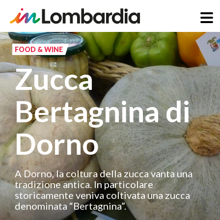
Salta
al
FOOD & WINE
contenuto
Zucca
principale
Bertagnina di
Dorno
A Dorno, la coltura della zucca vanta una
tradizione antica. In particolare
storicamente veniva coltivata una zucca
denominata “Bertagnina”.