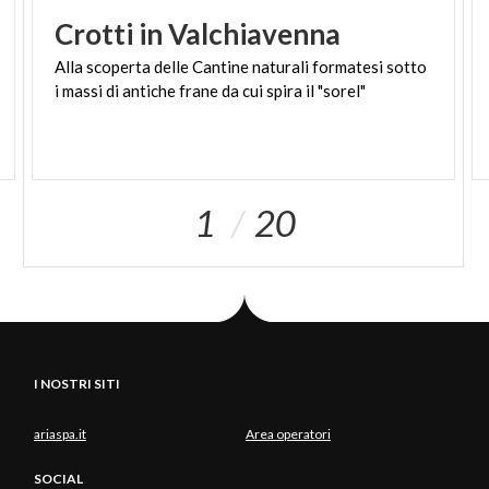
Crotti
in
Valchiavenna
Alla
scoperta
delle
Cantine
naturali
formatesi
sotto
i
massi
di
antiche
frane
da
cui
spira
il
"sorel"
1
20
I NOSTRI SITI
ariaspa.it
Area operatori
SOCIAL