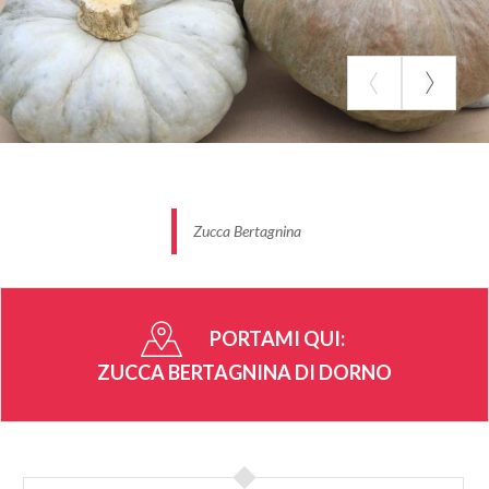
estimatori e buongustai che affollano le vie del
centro nel secondo fine settimana di ottobre.
Dal 2012 la Zucca Bertagnina è entrata a far parte
dell'associazione "Hortus 2015" che si occupa del
rapporto tra architettura, agricoltura e società.
Luogo di produzione: La zona di produzione della
“Zucca Bertagnina di Dorno” è rappresentata dal
comune di Dorno e dai comuni confinanti di Alagna
Zucca Bertagnina
Lomellina, Zinasco, Pieve Albignola, Scaldasole,
Garlasco.
PORTAMI QUI:
ZUCCA BERTAGNINA DI DORNO