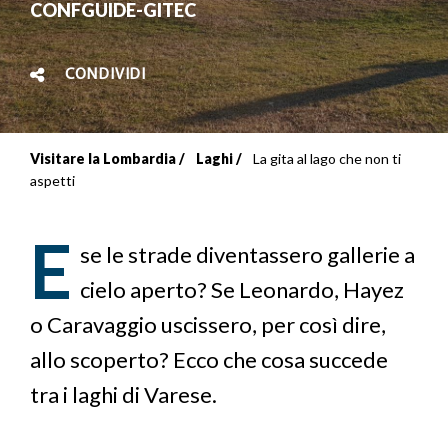
CONFGUIDE-GITEC
CONDIVIDI
Visitare la Lombardia
Laghi
La gita al lago che non ti
Briciole
aspetti
di
E
pane
se le strade diventassero gallerie a
cielo aperto? Se Leonardo, Hayez
o Caravaggio uscissero, per così dire,
allo scoperto? Ecco che cosa succede
tra i laghi di Varese.