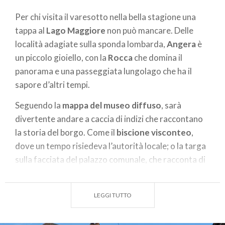
Per chi visita il varesotto nella bella stagione una
tappa al
Lago Maggiore
non può mancare. Delle
località adagiate sulla sponda lombarda,
Angera
è
un piccolo gioiello, con la
Rocca
che domina il
panorama e una passeggiata lungolago che ha il
sapore d’altri tempi.
Seguendo la
mappa del museo diffuso
, sarà
divertente andare a caccia di indizi che raccontano
la storia del borgo. Come il
biscione visconteo
,
dove un tempo risiedeva l’autorità locale; o la targa
sulla facciata del palazzo comunale, che racconta di
quando
Alessandro Volta
scoprì il gas metano
sull’
isolino Partegora
... Sono solo alcune delle
LEGGI TUTTO
storie che si possono scoprire tra i vicoli del centro
storico.