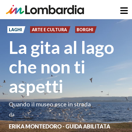
Salta
al
LAGHI
ARTE E CULTURA
BORGHI
contenuto
La gita al lago
principale
che non ti
aspetti
Quando il museo esce in strada
da
ERIKA MONTEDORO - GUIDA ABILITATA