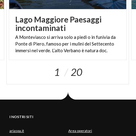
Qualcosa di simile è successo nell’estate 2020 a
Lavena Ponte Tresa con MAD - Muri Artistici
Diffusi
, che proponeva vere e proprie
sessioni di
Lago Maggiore Paesaggi
live painting
.
incontaminati
A Monteviasco si arriva solo a piedi o in funivia da
Altro lago, nuove storie da raccontare...
Ponte di Piero, famoso per i mulini del Settecento
Testo a cura di
ERIKA MONTEDORO
,
immersi nel verde. L’alto Verbano è natura doc.
guida abilitata
ConfGuide-GITEC
1
20
I NOSTRI SITI
ariaspa.it
Area operatori