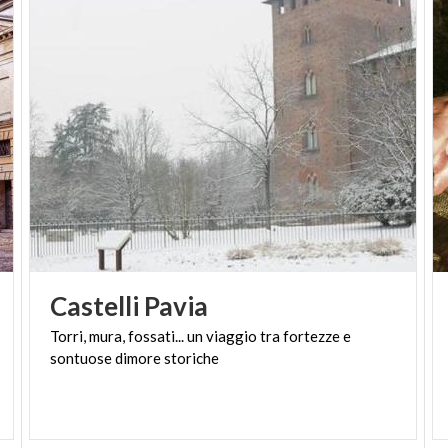
Giuseppe Terragni, al Monumento ai Caduti, fino al
Novocomum, il “Transatlantico”, tra i simboli di una
città in corsa con il futuro. Da sempre in dialogo con
l’acqua. Hai già prenotato il tuo Grand Tour in
battello con destinazione Bellagio?
Castelli
Pavia
Torri,
mura,
fossati...
un
viaggio
tra
fortezze
e
sontuose
dimore
storiche