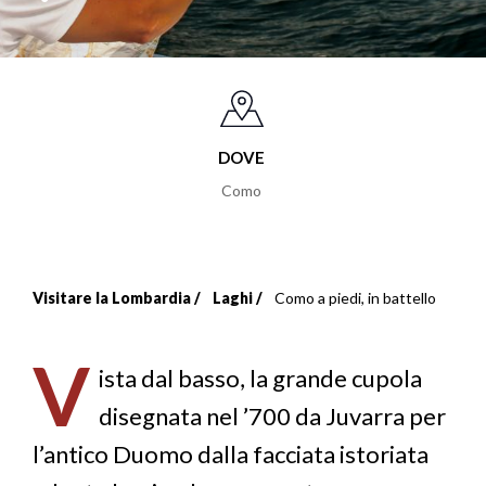
DOVE
Como
Visitare la Lombardia
Laghi
Como a piedi, in battello
Briciole
di
V
ista dal basso, la grande cupola
pane
disegnata nel ’700 da Juvarra per
l’antico Duomo dalla facciata istoriata