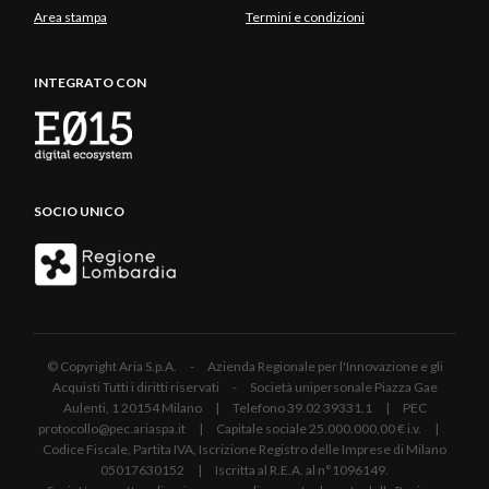
Area stampa
Termini e condizioni
INTEGRATO CON
SOCIO UNICO
© Copyright Aria S.p.A. - Azienda Regionale per l'Innovazione e gli
Acquisti Tutti i diritti riservati - Società unipersonale Piazza Gae
Aulenti, 1 20154 Milano | Telefono 39.02 39331.1 | PEC
protocollo@pec.ariaspa.it | Capitale sociale 25.000.000,00 € i.v. |
Codice Fiscale, Partita IVA, Iscrizione Registro delle Imprese di Milano
05017630152 | Iscritta al R.E.A. al n°1096149.