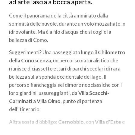
ad arte lascia a bocca aperta.
Come il panorama della città ammirato dalla
sommità delle nuvole, durante un volo mozzafiato in
idrovolante. Ma è a filo d’acqua che si coglie la
bellezza di Como.
Suggerimenti? Una passeggiata lungo il
Chilometro
della Conoscenza
, un percorso naturalistico che
riunisce diciassette ettari di parchi secolari di rara
bellezza sulla sponda occidentale del lago. Il
percorso fiancheggia sei dimore neoclassiche con i
loro giardini lussureggianti, da
Villa Scacchi-
Carminati
a
Villa Olmo
, punto di partenza
dell’itinerario.
Altra sosta d’obbligo:
Cernobbio
, con
Villa d’Este
e
il giardino all’italiana. Poi, più in là ancora, l’Isola