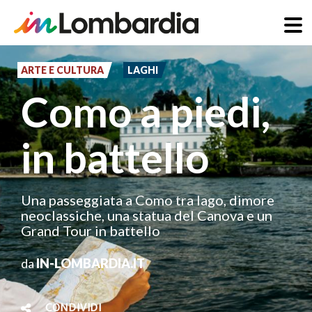
Salta
al
ARTE E CULTURA
LAGHI
contenuto
Como a piedi,
principale
in battello
Una passeggiata a Como tra lago, dimore
neoclassiche, una statua del Canova e un
Grand Tour in battello
da
IN-LOMBARDIA.IT
CONDIVIDI