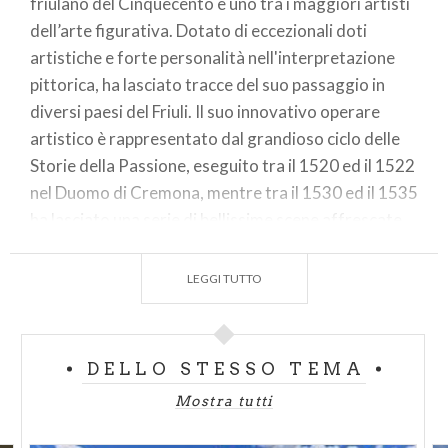
friulano del Cinquecento e uno tra i maggiori artisti
dell’arte figurativa. Dotato di eccezionali doti
artistiche e forte personalità nell'interpretazione
pittorica, ha lasciato tracce del suo passaggio in
diversi paesi del Friuli. Il suo innovativo operare
artistico è rappresentato dal grandioso ciclo delle
Storie della Passione, eseguito tra il 1520 ed il 1522
nel Duomo di Cremona, mentre tra il 1530 ed il 1535
ha lasciato una serie di bellissime scene affrescate
nella chiesa di Santa Maria di Campagna a Piacenza.
LEGGI TUTTO
Gli affreschi del Pordenone della Cattedrale di
Cremona:
https://bit.ly/2WfrAvK
DELLO STESSO TEMA
Mostra tutti