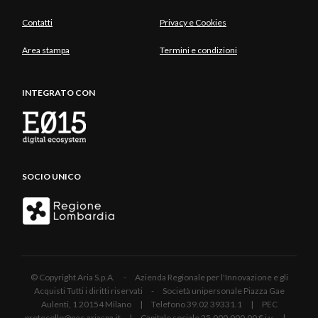
Contatti
Privacy e Cookies
Area stampa
Termini e condizioni
INTEGRATO CON
SOCIO UNICO
© Copyright Aria S.p.A. - Azienda Regionale per l'Innovazione e gli
Acquisti Tutti i diritti riservati - Società unipersonale Piazza Gae
Aulenti, 1 20154 Milano | Telefono 39.02 39331.1 | PEC
protocollo@pec.ariaspa.it | Capitale sociale 25.000.000,00 € i.v. |