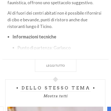
faunistica, offrono uno spettacolo suggestivo.
Al di fuori dei centri abitati non è possibile rifornirsi
di cibo e bevande, punti di ristoro anche due
ristoranti lungo il Ticino.
Informazioni tecniche
Punto di partenza: Garlasco
Punto di arrivo: Pavia
Lunghezza 25,5 km
LEGGI TUTTO
Difficoltà: media
Mezzi di percorrenza: piedi, bici, auto
DELLO STESSO TEMA
Mostra tutti