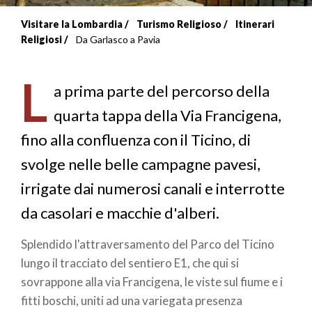
Visitare la Lombardia
Turismo Religioso
Itinerari
Briciole
Religiosi
Da Garlasco a Pavia
di
L
pane
a prima parte del percorso della
quarta tappa della Via Francigena,
fino alla confluenza con il Ticino, di
svolge nelle belle campagne pavesi,
irrigate dai numerosi canali e interrotte
da casolari e macchie d'alberi.
Splendido l'attraversamento del Parco del Ticino
lungo il tracciato del sentiero E1, che qui si
sovrappone alla via Francigena, le viste sul fiume e i
fitti boschi, uniti ad una variegata presenza