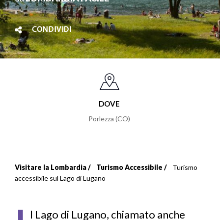
CONDIVIDI
DOVE
Porlezza (CO)
Visitare la Lombardia
Turismo Accessibile
Turismo
Briciole
accessibile sul Lago di Lugano
di
pane
l Lago di Lugano, chiamato anche