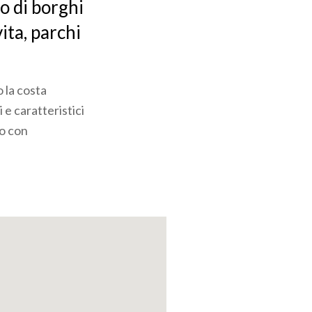
co di borghi
vita, parchi
 la costa
i e caratteristici
no con