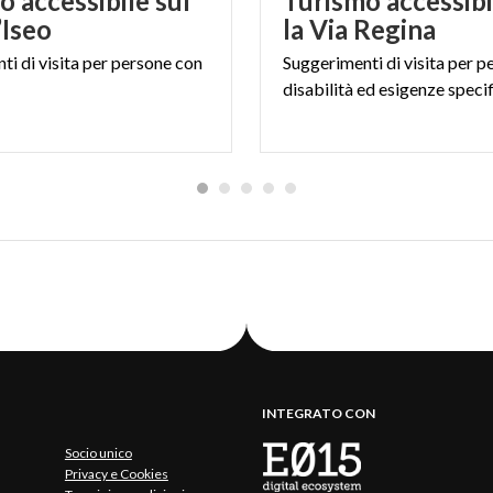
o accessibile sul
Turismo accessibi
’Iseo
la Via Regina
nti
di
visita
per
persone
con
Suggerimenti
di
visita
per
p
disabilità
ed
esigenze
speci
INTEGRATO CON
Socio unico
Privacy e Cookies