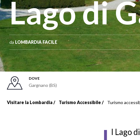
Lago di 
da
LOMBARDIA FACILE
DOVE
Gargnano (BS)
Visitare la Lombardia
Turismo Accessibile
Turismo accessib
Briciole
di
I
l Lago d
pane