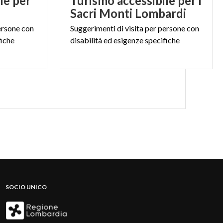
le per
Turismo accessibile per i
Sacri Monti Lombardi
ersone
con
Suggerimenti
di
visita
per
persone
con
fiche
disabilità
ed
esigenze
specifiche
SOCIO UNICO