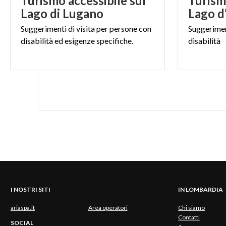
Turismo accessibile sul
Turism
Lago di Lugano
Lago d
Suggerimenti
di
visita
per
persone
con
Suggerime
disabilità
ed
esigenze
specifiche.
disabilità
I NOSTRI SITI
IN LOMBARDIA
ariaspa.it
Area operatori
Chi siamo
Contatti
SOCIAL