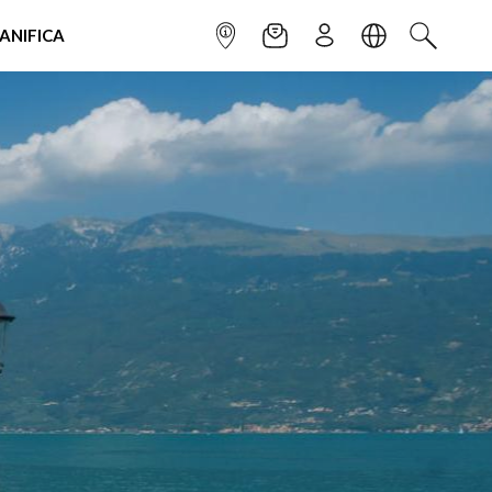
IANIFICA
INFOPOINT
NEWSLETTER
ISCRIVITI
LINGUA
CERCA