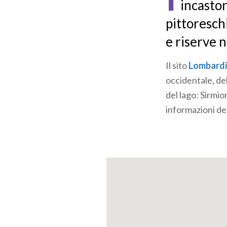
incaston
pittoreschi,
e riserve n
Il sito
Lombardi
occidentale, del 
del lago: Sirmi
informazioni ded