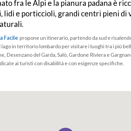
ato fra le Alpi e la pianura padana è ric
 lidi e porticcioli, grandi centri pieni di 
aturali.
a Facile
propone un itinerario, partendo da sud e risalendo
lago in territorio lombardo per visitare i luoghi tra i più bell
one, Desenzano del Garda, Salò, Gardone Riviera e Gargna
icate ai turisti con disabilità e con esigenze specifiche.