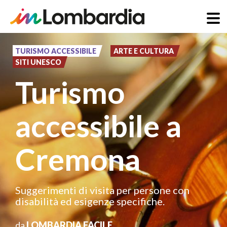
Salta
al
TURISMO ACCESSIBILE
ARTE E CULTURA
SITI UNESCO
contenuto
Turismo
principale
accessibile a
Cremona
Suggerimenti di visita per persone con
disabilità ed esigenze specifiche.
da
LOMBARDIA FACILE