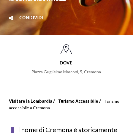
CONDIVIDI
DOVE
Piazza Guglielmo Marconi, 5
,
Cremona
Visitare la Lombardia
Turismo Accessibile
Turismo
Briciole
accessibile a Cremona
di
pane
l nome di Cremona è storicamente