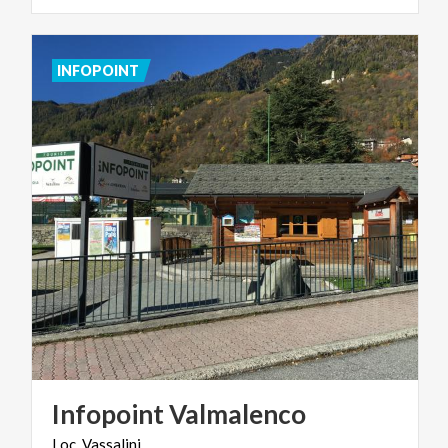
INFOPOINT
Infopoint
Valmalenco
Loc.
Vassalini