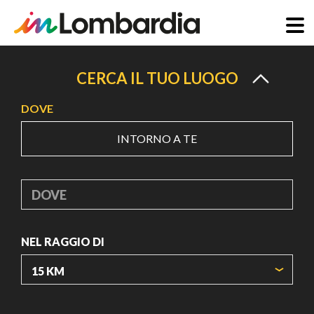
Salta
al
CERCA IL TUO LUOGO
contenuto
DOVE
principale
INTORNO A TE
DOVE
NEL RAGGIO DI
ORIGIN COORDINATES