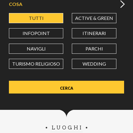
COSA
TUTTI
ACTIVE & GREEN
A
LATITUDINE
INFOPOINT
ITINERARI
LONGITUDINE
NAVIGLI
PARCHI
TURISMO RELIGIOSO
WEDDING
Value in decimal degrees. Use dot (.) as decimal separator.
LUOGHI