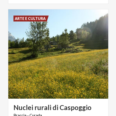
ARTE E CULTURA
Nuclei
rurali
di
Caspoggio
Braccia
-
Curada