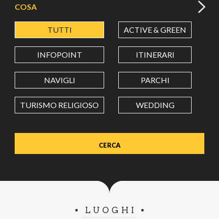
COSA
TUTTI
ACTIVE & GREEN
A
LATITUDINE
INFOPOINT
ITINERARI
LONGITUDINE
NAVIGLI
PARCHI
TURISMO RELIGIOSO
WEDDING
Value in decimal degrees. Use dot (.) as decimal separator.
LUOGHI