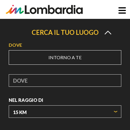
Salta
al
CERCA IL TUO LUOGO
contenuto
DOVE
principale
INTORNO A TE
DOVE
NEL RAGGIO DI
ORIGIN COORDINATES