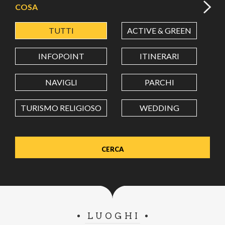
COSA
TUTTI
ACTIVE & GREEN
A
LATITUDINE
INFOPOINT
ITINERARI
LONGITUDINE
NAVIGLI
PARCHI
TURISMO RELIGIOSO
WEDDING
Value in decimal degrees. Use dot (.) as decimal separator.
LUOGHI