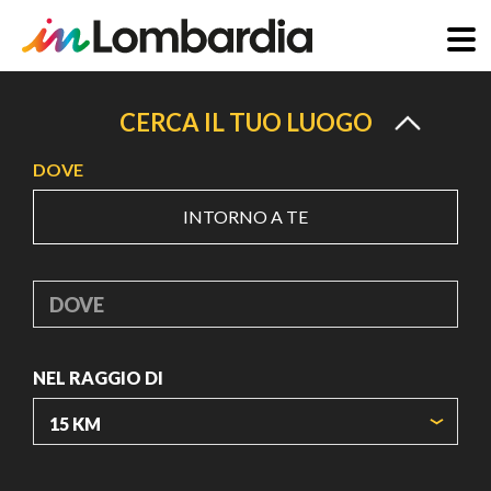
Salta
al
CERCA IL TUO LUOGO
contenuto
DOVE
principale
INTORNO A TE
DOVE
NEL RAGGIO DI
ORIGIN COORDINATES