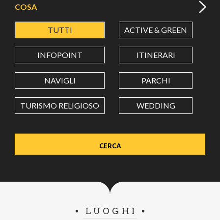
COSA
TUTTI
ACTIVE & GREEN
A
LATITUDINE
INFOPOINT
ITINERARI
LONGITUDINE
NAVIGLI
PARCHI
TURISMO RELIGIOSO
WEDDING
Value in decimal degrees. Use dot (.) as decimal separator.
LUOGHI