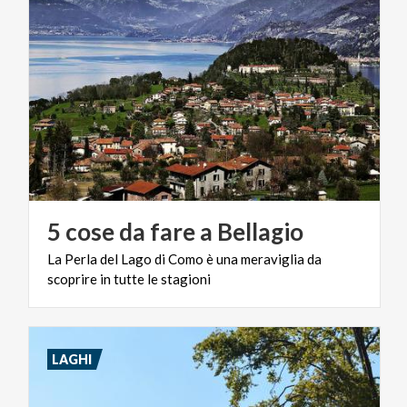
5
cose
da
fare
a
Bellagio
La
Perla
del
Lago
di
Como
è
una
meraviglia
da
scoprire
in
tutte
le
stagioni
LAGHI