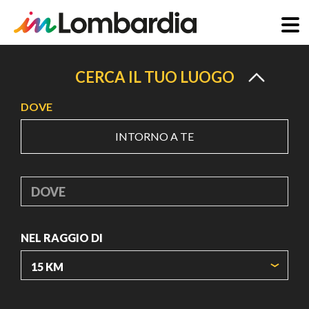
Salta
al
CERCA IL TUO LUOGO
contenuto
DOVE
principale
INTORNO A TE
DOVE
NEL RAGGIO DI
ORIGIN COORDINATES