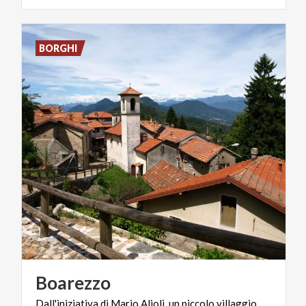
BORGHI
Boarezzo
Dall'iniziativa
di
Mario
Alioli,
un
piccolo
villaggio