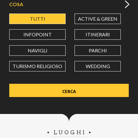
COSA
TUTTI
ACTIVE & GREEN
A
LATITUDINE
INFOPOINT
ITINERARI
LONGITUDINE
NAVIGLI
PARCHI
TURISMO RELIGIOSO
WEDDING
Value in decimal degrees. Use dot (.) as decimal separator.
LUOGHI