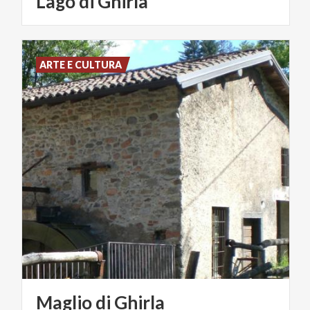
Lago
di
Ghirla
ARTE E CULTURA
Maglio
di
Ghirla