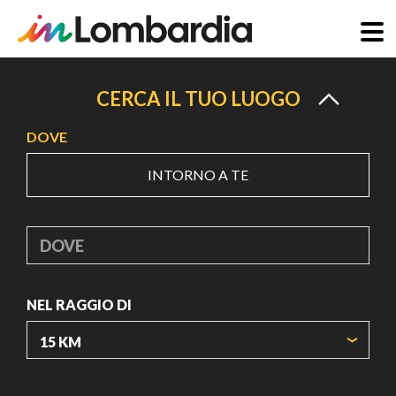
Salta
al
CERCA IL TUO LUOGO
contenuto
DOVE
principale
INTORNO A TE
DOVE
NEL RAGGIO DI
ORIGIN COORDINATES