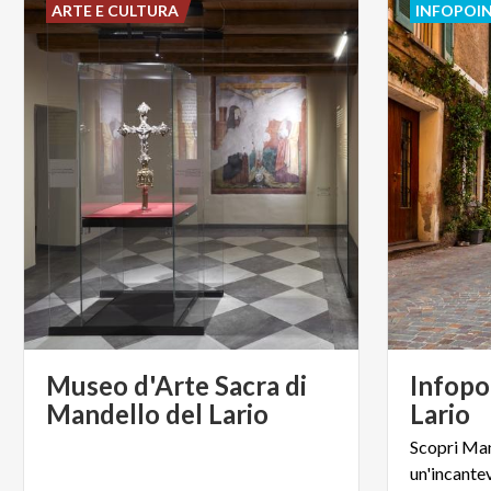
ARTE E CULTURA
INFOPOI
Museo d'Arte Sacra di
Infopo
Mandello del Lario
Lario
Scopri Man
un'incantev