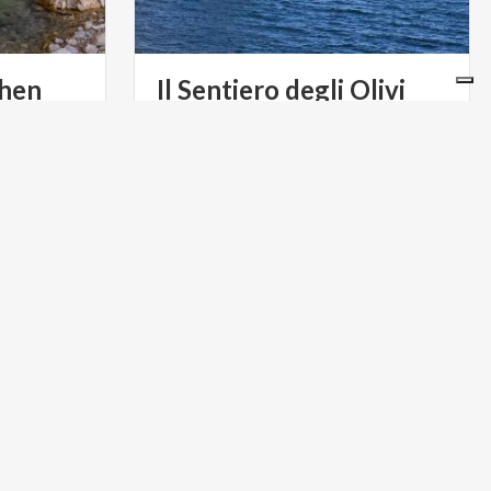
hen
Il
Sentiero
degli
Olivi
Abbadia
Una
passeggiata
sui
sentieri
selvaggi
erca un'oasi
tra
Lecco
e
Bellagio
ACTIVE & GREEN