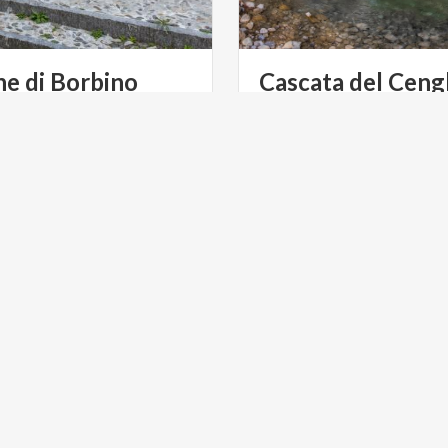
ne
di
Borbino
Cascata
del
Ceng
ntro
di
Abbadia
Lariana,
il
Situata tra le montagne di 
simbolo
è
il
lavatoio.
Lariana, è perfetta per chi c
di pace.
RISMO
CICLOTURISMO