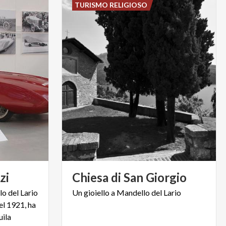
TURISMO RELIGIOSO
zi
Chiesa
di
San
Giorgio
lo del Lario
Un
gioiello
a
Mandello
del
Lario
el 1921, ha
uila