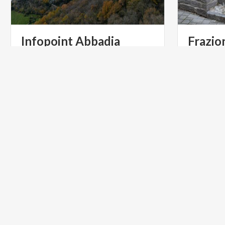
Infopoint Abbadia
Frazio
Lariana
Piccolo
ce
suo
luogo
Scopri
l'infopoint
presente
nel
Comune
di
Abbadia
Lariana
-
Lecco
-
Italy
ACTIVE & GREEN
CICLOTU