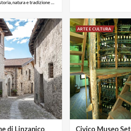
Como, tra storia, natura e tradizione Ti aspettiamo in infopoint
ARTE E CULTURA
ne
di
Linzanico
Civico Museo Seti