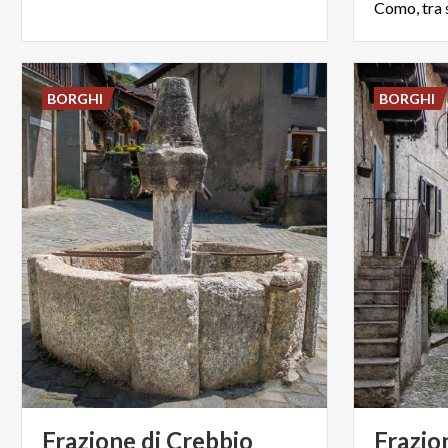
BORGHI
BORGHI
Frazione
di
Crebbio
Frazio