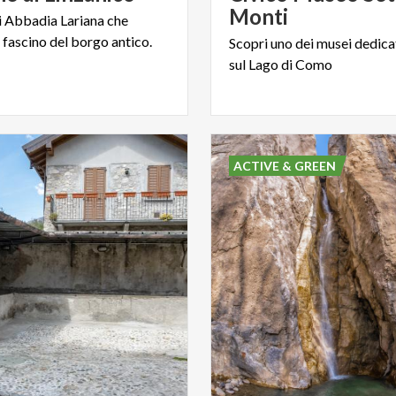
Monti
i
Abbadia
Lariana
che
l
fascino
del
borgo
antico.
Scopri
uno
dei
musei
dedica
sul
Lago
di
Como
ACTIVE & GREEN