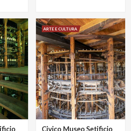
ARTE E CULTURA
ficio
Civico Museo Setificio