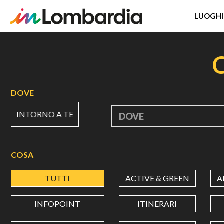
LUOGHI
Salta
al
contenuto
principale
DOVE
INTORNO A TE
DOVE
COSA
TUTTI
ACTIVE & GREEN
A
INFOPOINT
ITINERARI