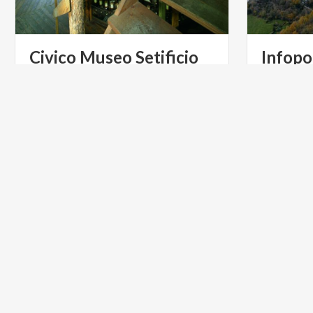
Civico Museo Setificio
Infopo
Monti
Larian
Scopri
uno
dei
musei
dedicata
alla
seta
Scopri
l'in
sul
Lago
di
Como
di
Abbadi
ARTE E CULTURA
ARTE E C