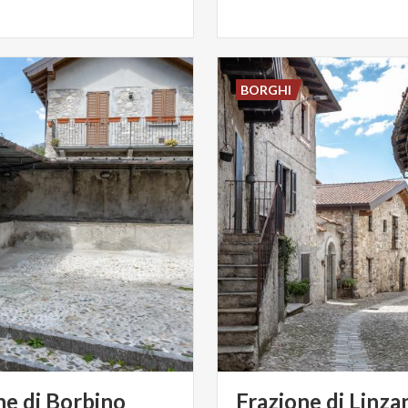
BORGHI
ne
di
Borbino
Frazione
di
Linza