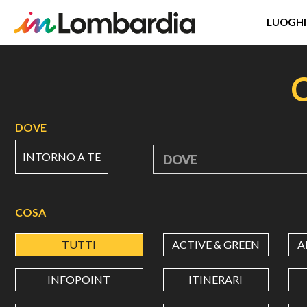
LUOGHI
Salta
al
contenuto
principale
DOVE
INTORNO A TE
DOVE
COSA
TUTTI
ACTIVE & GREEN
A
INFOPOINT
ITINERARI