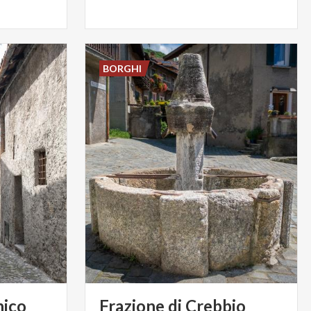
BORGHI
nico
Frazione
di
Crebbio