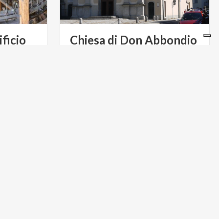
ficio
Chiesa
di
Don
Abbondio
Il
luogo
sacro
dove
l’irresoluto
curato
celebrò
le
nozze
fra
Renzo
e
Lucia
a storia
 più grandi
a.
TURISMO RELIGIOSO