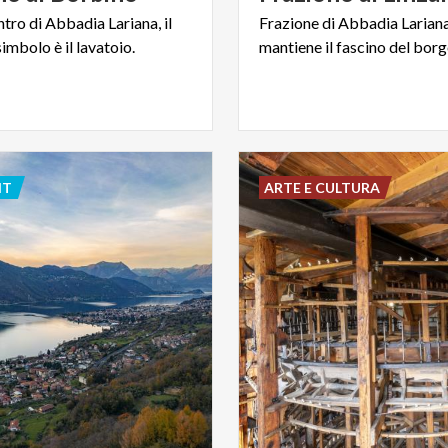
ntro
di
Abbadia
Lariana,
il
Frazione
di
Abbadia
Larian
simbolo
è
il
lavatoio.
mantiene
il
fascino
del
borg
NT
ARTE E CULTURA