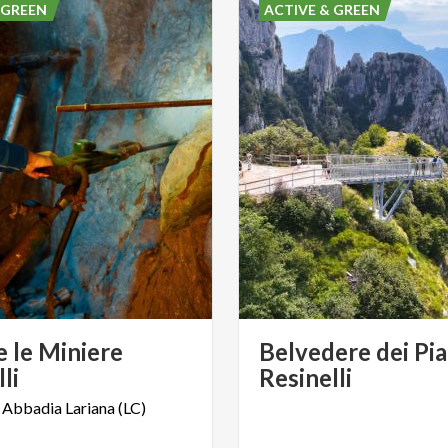
 GREEN
ACTIVE & GREEN
e le Miniere
Belvedere dei Pia
li
Resinelli
Abbadia
Lariana
(LC)