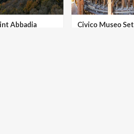
int Abbadia
Civico Museo Seti
a
Monti
fopoint
presente
nel
Comune
Scopri ad Abbadia Lariana l
a
Lariana
-
Lecco
-
Italy
della seta. Contiene uno dei
torcitoi funzionanti in Europ
ULTURA
ARTE E CULTURA