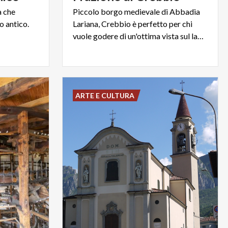
a
che
Piccolo borgo medievale di Abbadia
o
antico.
Lariana, Crebbio è perfetto per chi
vuole godere di un'ottima vista sul lago di Como.
ARTE E CULTURA