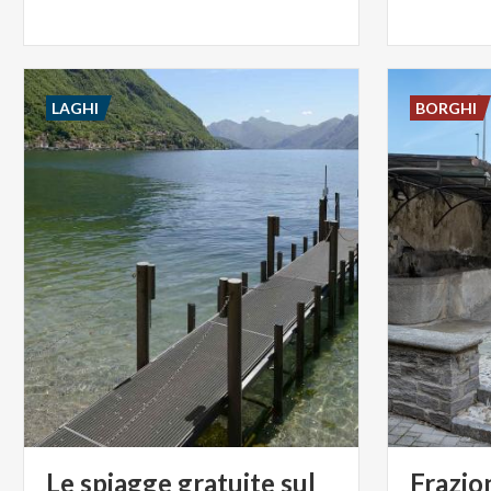
LAGHI
BORGHI
Le spiagge gratuite sul
Frazio