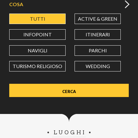
COSA
TUTTI
ACTIVE & GREEN
A
LATITUDINE
INFOPOINT
ITINERARI
LONGITUDINE
NAVIGLI
PARCHI
TURISMO RELIGIOSO
WEDDING
Value in decimal degrees. Use dot (.) as decimal separator.
LUOGHI