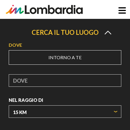
Salta
al
CERCA IL TUO LUOGO
contenuto
DOVE
principale
INTORNO A TE
DOVE
NEL RAGGIO DI
ORIGIN COORDINATES