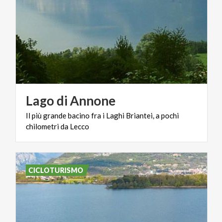
Lago
di
Annone
Il
più
grande
bacino
fra
i
Laghi
Briantei,
a
pochi
chilometri
da
Lecco
CICLOTURISMO