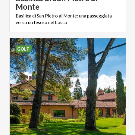
Monte
Basilica
di
San
Pietro
al
Monte:
una
passeggiata
verso
un
tesoro
nel
bosco
GOLF