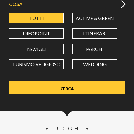
COSA
TUTTI
ACTIVE & GREEN
A
LATITUDINE
INFOPOINT
ITINERARI
LONGITUDINE
NAVIGLI
PARCHI
TURISMO RELIGIOSO
WEDDING
Value in decimal degrees. Use dot (.) as decimal separator.
LUOGHI