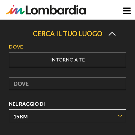
Salta
al
CERCA IL TUO LUOGO
contenuto
DOVE
principale
INTORNO A TE
DOVE
NEL RAGGIO DI
ORIGIN COORDINATES