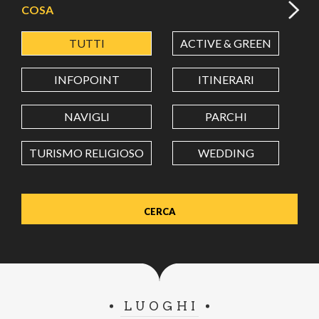
COSA
TUTTI
ACTIVE & GREEN
A
LATITUDINE
INFOPOINT
ITINERARI
LONGITUDINE
NAVIGLI
PARCHI
TURISMO RELIGIOSO
WEDDING
Value in decimal degrees. Use dot (.) as decimal separator.
LUOGHI