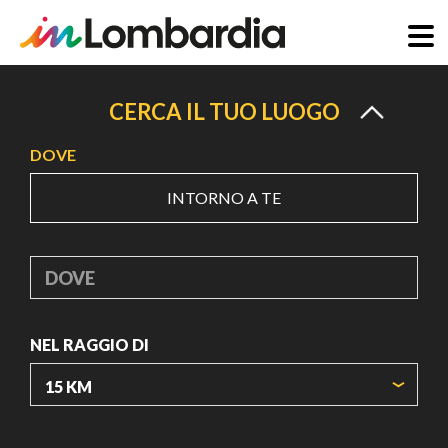
Salta
al
CERCA IL TUO LUOGO
contenuto
DOVE
principale
INTORNO A TE
DOVE
NEL RAGGIO DI
ORIGIN COORDINATES