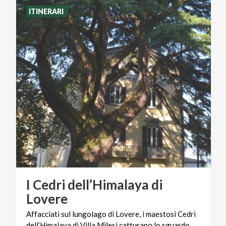
ITINERARI
I Cedri dell’Himalaya di
Lovere
Affacciati
sul
lungolago
di
Lovere,
i
maestosi
Cedri
dell’Himalaya
di
Villa
Milesi
catturano
lo
sguardo.