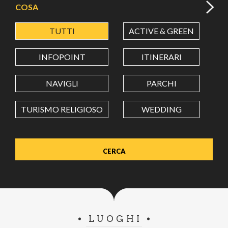
COSA
TUTTI
ACTIVE & GREEN
A
LATITUDINE
INFOPOINT
ITINERARI
LONGITUDINE
NAVIGLI
PARCHI
TURISMO RELIGIOSO
WEDDING
Value in decimal degrees. Use dot (.) as decimal separator.
LUOGHI