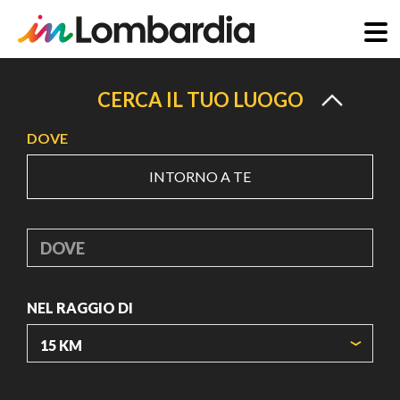
Salta
al
CERCA IL TUO LUOGO
contenuto
DOVE
principale
INTORNO A TE
DOVE
NEL RAGGIO DI
ORIGIN COORDINATES