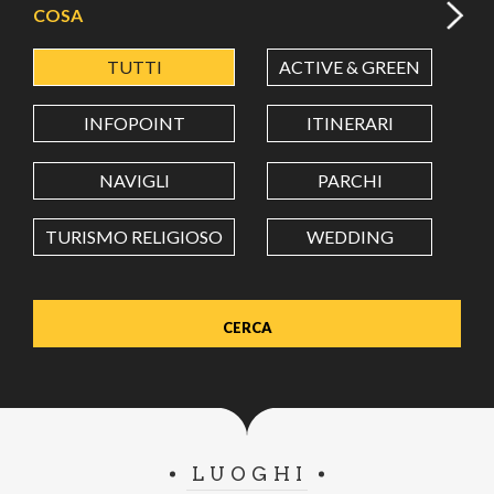
COSA
TUTTI
ACTIVE & GREEN
A
LATITUDINE
INFOPOINT
ITINERARI
LONGITUDINE
NAVIGLI
PARCHI
TURISMO RELIGIOSO
WEDDING
Value in decimal degrees. Use dot (.) as decimal separator.
LUOGHI