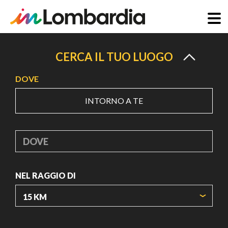
Salta
al
CERCA IL TUO LUOGO
contenuto
DOVE
principale
INTORNO A TE
DOVE
NEL RAGGIO DI
ORIGIN COORDINATES