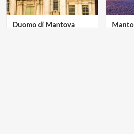
Duomo
di
Mantova
Mantov
Sordel
Il Duomo di Mantova ha una storia
antichissima: alcune cronache fanno
Un tempo P
risalire la sua fondazione al 313 d.C.
non solo il
ARTE E CULTURA
ARTE E C