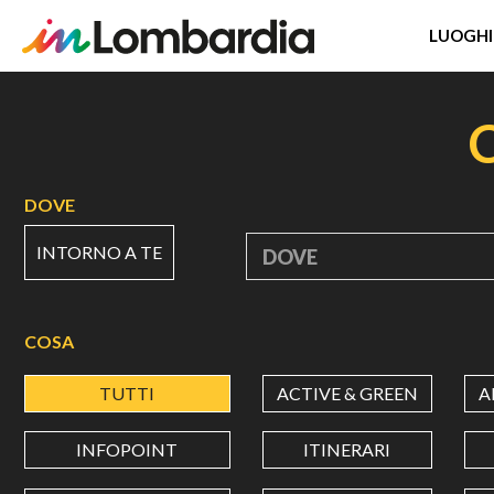
LUOGHI
Salta
al
contenuto
principale
DOVE
INTORNO A TE
DOVE
COSA
TUTTI
ACTIVE & GREEN
A
INFOPOINT
ITINERARI