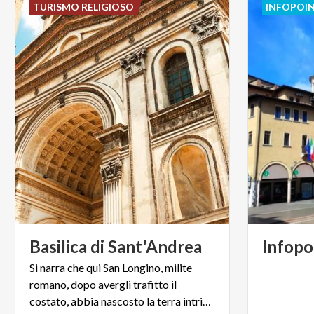
TURISMO RELIGIOSO
INFOPOI
Basilica
di
Sant'Andrea
Infopo
Si narra che qui San Longino, milite
romano, dopo avergli trafitto il
costato, abbia nascosto la terra intrisa del sangue di Cristo