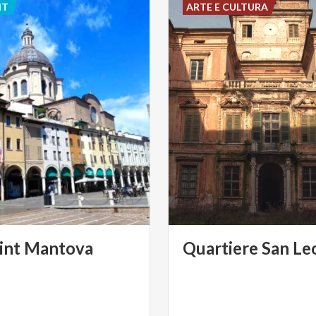
NT
ARTE E CULTURA
int
Mantova
Quartiere
San
Le