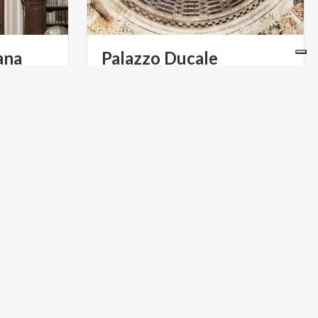
ana
Palazzo
Ducale
ntova, la
La Reggia dei Gonzaga, a Mantova,
ncantevole
rappresenta l'esempio architettonico
sorpresa dal ricco e prezioso patrimonio storico-letterario
più denso e ricco di tutta l'Italia delle signorie.
ARTE E CULTURA