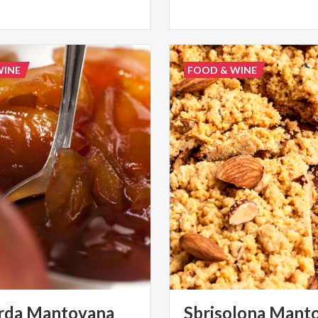
WINE
FOOD & WINE
rda
Mantovana
Sbrisolona
Manto