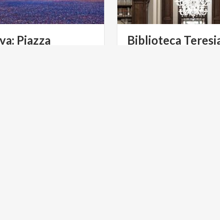
a: Piazza
Biblioteca
Teresi
lo
Tra i gioielli culturali di Ma
Biblioteca Teresiana è un’i
iazza San Pietro, costituiva
 sagrato della Cattedrale, ma
anche il palcoscenico del potere dei Gonzaga.
ULTURA
ARTE E CULTURA