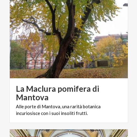
La Maclura pomifera di
Mantova
Alle
porte
di
Mantova,
una
rarità
botanica
incuriosisce
con
i
suoi
insoliti
frutti.