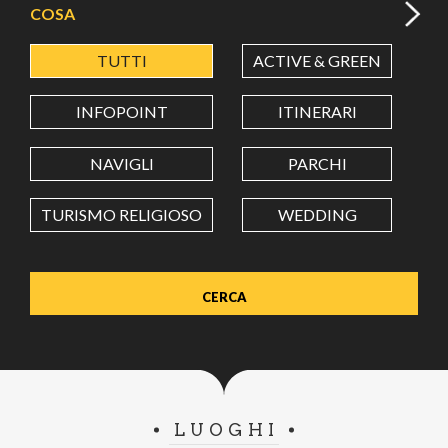
COSA
TUTTI
ACTIVE & GREEN
A
LATITUDINE
INFOPOINT
ITINERARI
LONGITUDINE
NAVIGLI
PARCHI
TURISMO RELIGIOSO
WEDDING
Value in decimal degrees. Use dot (.) as decimal separator.
LUOGHI