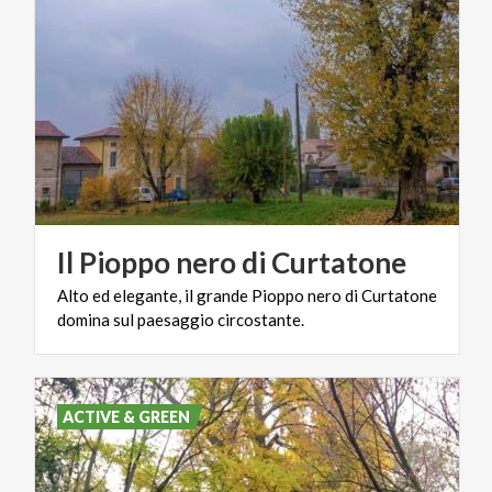
Il
Pioppo
nero
di
Curtatone
Alto
ed
elegante,
il
grande
Pioppo
nero
di
Curtatone
domina
sul
paesaggio
circostante.
ACTIVE & GREEN