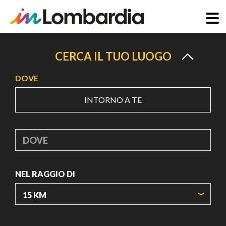
Salta
al
CERCA IL TUO LUOGO
contenuto
DOVE
principale
INTORNO A TE
DOVE
NEL RAGGIO DI
ORIGIN COORDINATES