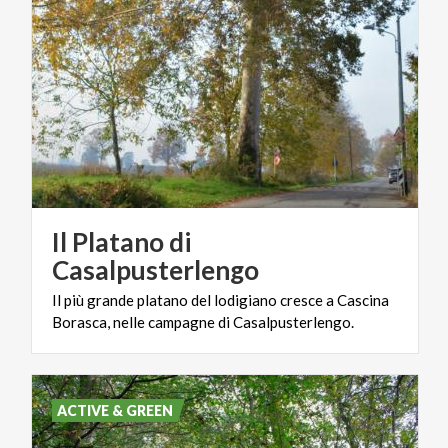
Il Platano di
Casalpusterlengo
Il
più
grande
platano
del
lodigiano
cresce
a
Cascina
Borasca,
nelle
campagne
di
Casalpusterlengo.
ACTIVE & GREEN