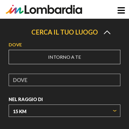
Salta
al
CERCA IL TUO LUOGO
contenuto
DOVE
principale
INTORNO A TE
DOVE
NEL RAGGIO DI
ORIGIN COORDINATES