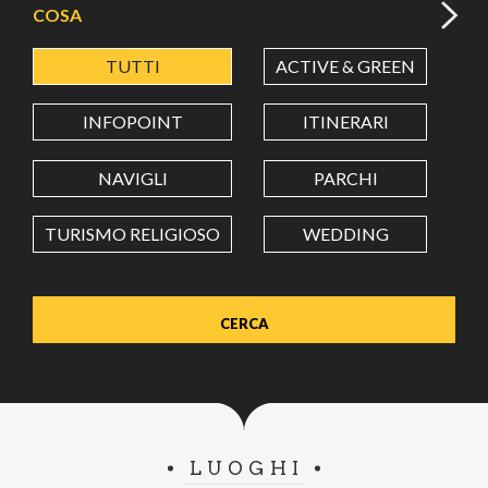
COSA
TUTTI
ACTIVE & GREEN
A
LATITUDINE
INFOPOINT
ITINERARI
LONGITUDINE
NAVIGLI
PARCHI
TURISMO RELIGIOSO
WEDDING
Value in decimal degrees. Use dot (.) as decimal separator.
LUOGHI