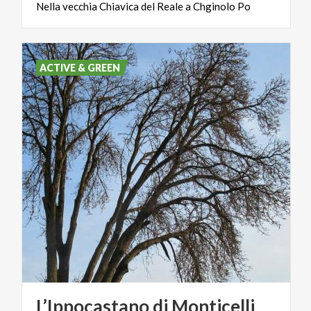
Nella
vecchia
Chiavica
del
Reale
a
Chginolo
Po
ACTIVE & GREEN
L’Ippocastano di Monticelli