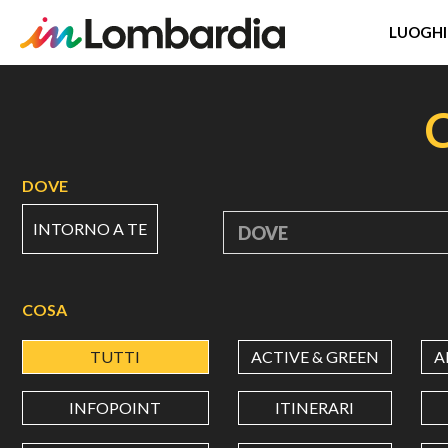
LUOGHI
Salta
al
contenuto
principale
DOVE
INTORNO A TE
DOVE
COSA
TUTTI
ACTIVE & GREEN
A
INFOPOINT
ITINERARI