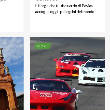
Il
borgo
che
fu
«baluardo
di
Pavia»
accoglie
oggi
i
pellegrini
del
mondo
SPORT