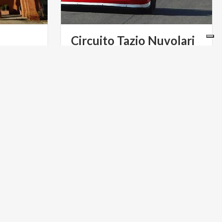
Circuito
Tazio
Nuvolari
Un circuito tecnico, vario e divertente,
in una posizione strategica a Cervesina
(PV)
BORGHI