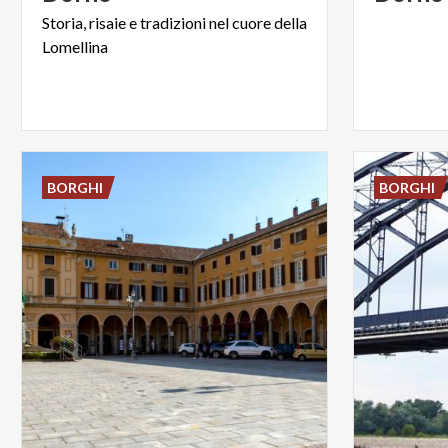
Storia,
risaie
e
tradizioni
nel
cuore
della
Lomellina
BORGHI
BORGHI