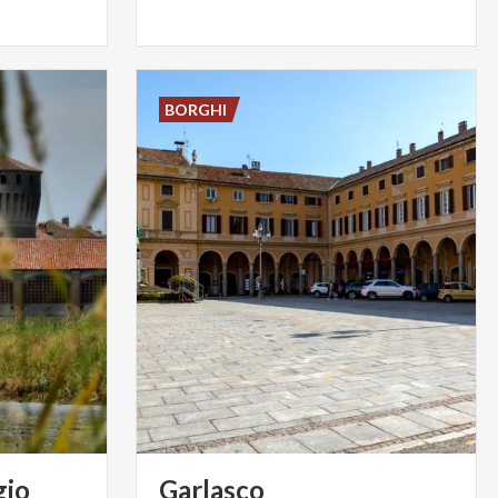
BORGHI
gio
Garlasco