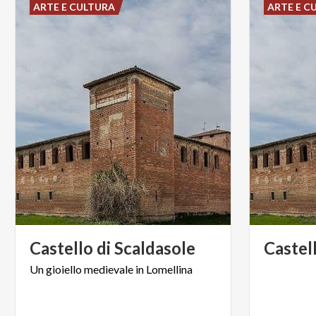
ARTE E CULTURA
ARTE E C
Castello
di
Scaldasole
Castel
Un
gioiello
medievale
in
Lomellina