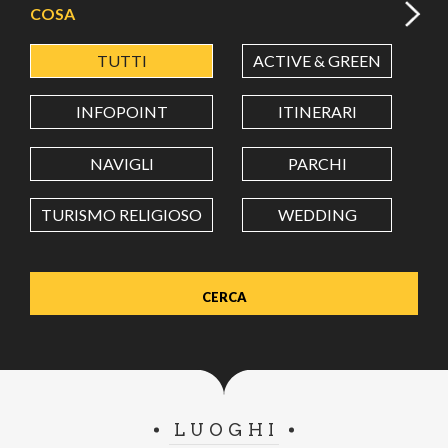
COSA
TUTTI
ACTIVE & GREEN
A
LATITUDINE
INFOPOINT
ITINERARI
LONGITUDINE
NAVIGLI
PARCHI
TURISMO RELIGIOSO
WEDDING
Value in decimal degrees. Use dot (.) as decimal separator.
LUOGHI