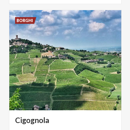
BORGHI
Cigognola