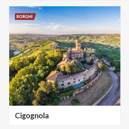
BORGHI
Cigognola