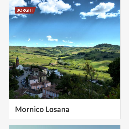
BORGHI
Mornico
Losana