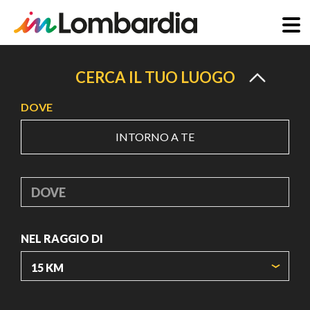
Salta
al
CERCA IL TUO LUOGO
contenuto
DOVE
principale
INTORNO A TE
DOVE
NEL RAGGIO DI
ORIGIN COORDINATES