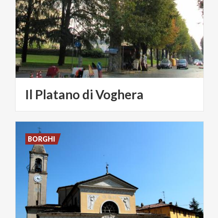
Il
Platano
di
Voghera
BORGHI