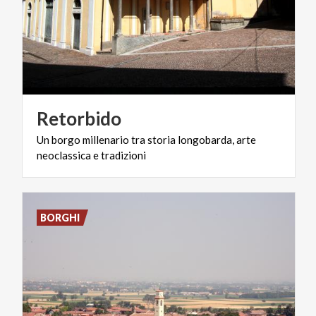
Retorbido
Un
borgo
millenario
tra
storia
longobarda,
arte
neoclassica
e
tradizioni
BORGHI