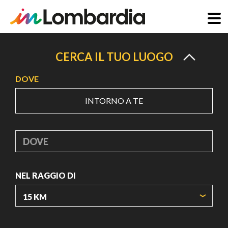
Salta
al
CERCA IL TUO LUOGO
contenuto
DOVE
principale
INTORNO A TE
DOVE
NEL RAGGIO DI
ORIGIN COORDINATES