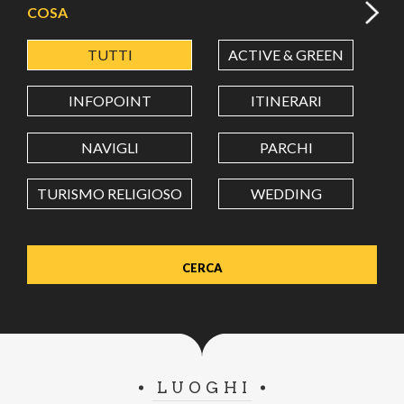
COSA
TUTTI
ACTIVE & GREEN
A
LATITUDINE
INFOPOINT
ITINERARI
LONGITUDINE
NAVIGLI
PARCHI
TURISMO RELIGIOSO
WEDDING
Value in decimal degrees. Use dot (.) as decimal separator.
LUOGHI