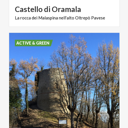
Castello
di
Oramala
La
rocca
dei
Malaspina
nell'alto
Oltrepò
Pavese
ACTIVE & GREEN