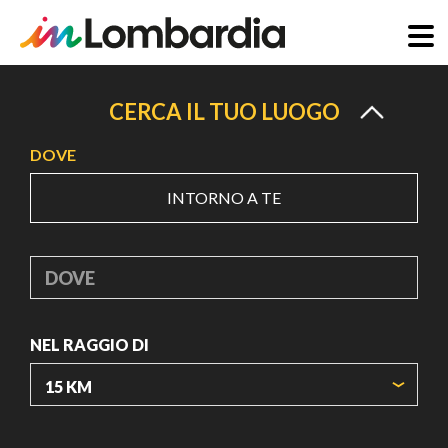
Salta
al
CERCA IL TUO LUOGO
contenuto
DOVE
principale
INTORNO A TE
DOVE
NEL RAGGIO DI
ORIGIN COORDINATES