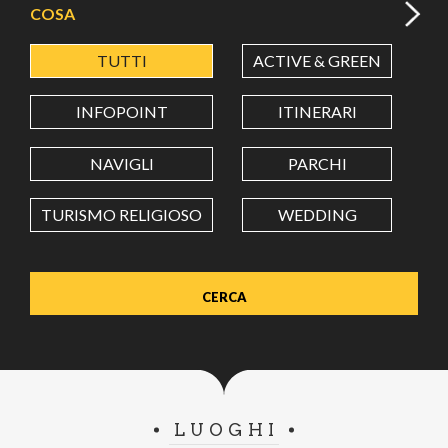
COSA
TUTTI
ACTIVE & GREEN
A
LATITUDINE
INFOPOINT
ITINERARI
LONGITUDINE
NAVIGLI
PARCHI
TURISMO RELIGIOSO
WEDDING
Value in decimal degrees. Use dot (.) as decimal separator.
LUOGHI