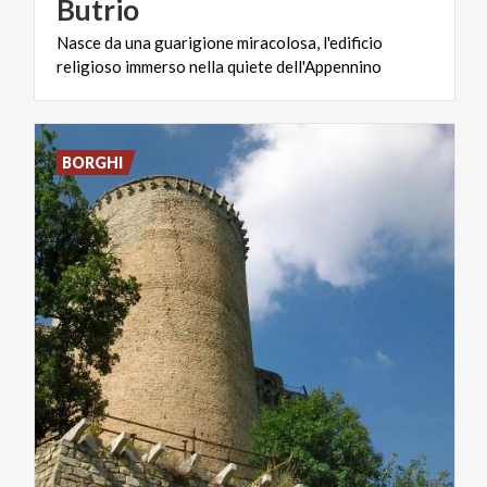
Butrio
Nasce
da
una
guarigione
miracolosa,
l'edificio
religioso
immerso
nella
quiete
dell'Appennino
BORGHI