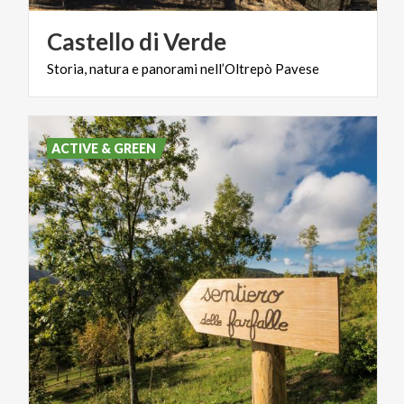
Castello
di
Verde
Storia,
natura
e
panorami
nell’Oltrepò
Pavese
ACTIVE & GREEN