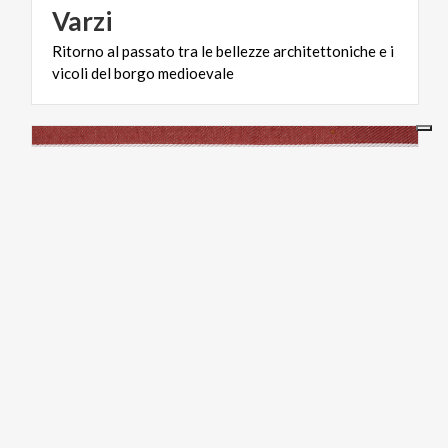
Varzi
Ritorno
al
passato
tra
le
bellezze
architettoniche
e
i
vicoli
del
borgo
medioevale
FOOD & WINE