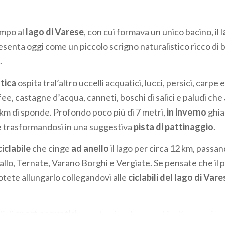
empo al
lago di Varese
, con cui formava un unico bacino, il l
resenta oggi come un piccolo scrigno naturalistico ricco di 
.
stica
ospita tral’altro uccelli acquatici, lucci, persici, carp
fee, castagne d’acqua, canneti, boschi di salici e paludi che
 km di sponde. Profondo poco più di 7 metri,
in inverno
ghia
trasformandosi in una suggestiva
pista di pattinaggio
.
ciclabile
che cinge
ad anello
il lago per circa 12 km, passan
llo, Ternate, Varano Borghi e Vergiate. Se pensate che il 
otete allungarlo collegandovi alle
ciclabili del lago di Vare
i di
sport acquatici
, questo piccolo specchio d’acqua rise