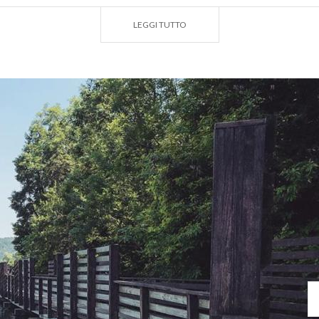
LEGGI TUTTO
 anni, nel mese di ottobre, i
Campionati Italiani di Canott
ne edizioni, anche i
Campionati Europei
: decine di equipagg
eti provenienti da tutto il mondo si sfidano e sfilano sulle s
redibile cornice naturalistica che aggiunge fascino alla co
a grandi emozioni anche agli
amanti della pesca
, grazie a
resenti nel bacino. La
pratica
è
consentita
con i necessar
 di imbarcazioni a motore.
: silenzio e contemplazione.