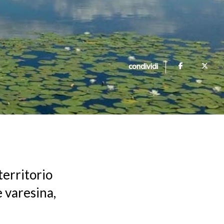
condividi
 territorio
e varesina,