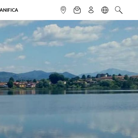
IANIFICA
INFOPOINT
NEWSLETTER
ISCRIVITI
LINGUA
CERCA