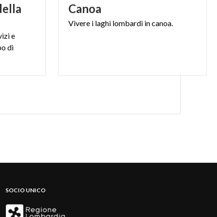
della
Canoa
Vivere
i
laghi
lombardi
in
canoa.
izi e
po di
SOCIO UNICO