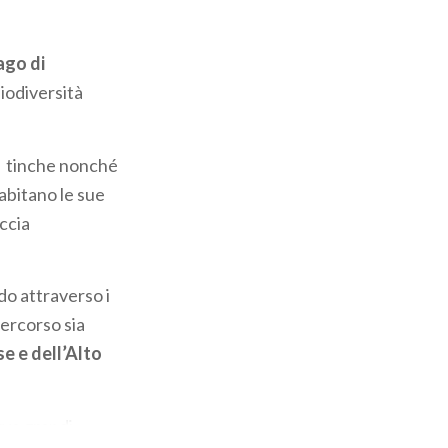
ago di
biodiversità
e e tinche nonché
 abitano le sue
ccia
do attraverso i
percorso sia
se e dell’Alto
rva grandi