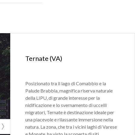
aggio
a
sedile
i e
ue splendide
mpetizione.
lla varietà di
Ternate (VA)
i permessi
e
Posizionato tra il lago di Comabbio e la
Palude Brabbia, magnifica riserva naturale
della LIPU, di grande interesse per la
nidificazione e lo svernamento di uccelli
migratori, Ternate è destinazione ideale per
una piacevole e rilassante immersione nella
natura. La zona, che tra i vicini laghi di Varese
e Monate, ha visto la scoperta di siti