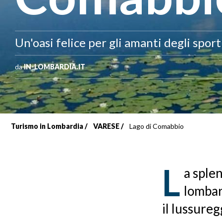
Un'oasi felice per gli amanti degli spor
da
IN-LOMBARDIA.IT
Turismo in Lombardia
VARESE
Lago di Comabbio
Briciole
di
L
a splen
pane
lombard
il lussure