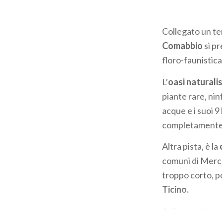
Collegato un t
Comabbio
si p
floro-faunistica
L’
oasi naturali
piante rare, nin
acque e i suoi 9
completamente 
Altra pista, è la
comuni di Merca
troppo corto, p
Ticino.
Agli appassionat