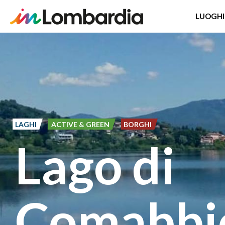
LUOGHI
Salta
al
contenuto
principale
LAGHI
ACTIVE & GREEN
BORGHI
Lago di
Comabbi