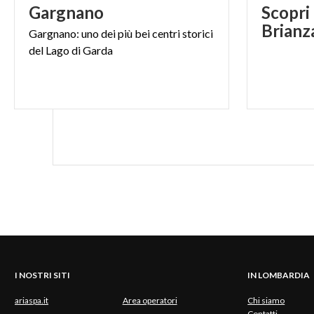
Gargnano
Scopri 
Brianz
Gargnano:
uno
dei
più
bei
centri
storici
del
Lago
di
Garda
I NOSTRI SITI
IN LOMBARDIA
ariaspa.it
Area operatori
Chi siamo
Contatti