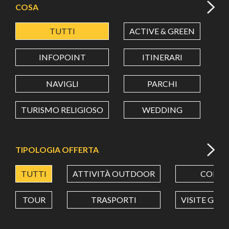
COSA
TUTTI
ACTIVE & GREEN
A
LATITUDINE
INFOPOINT
ITINERARI
LONGITUDINE
NAVIGLI
PARCHI
TURISMO RELIGIOSO
WEDDING
Value in decimal degrees. Use dot (.) as decimal separator.
TIPOLOGIA OFFERTA
TUTTI
ATTIVITÀ OUTDOOR
CORSI
TOUR
TRASPORTI
VISITE GUI