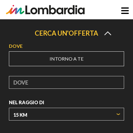
Salta
al
CERCA UN'OFFERTA
contenuto
DOVE
principale
INTORNO A TE
DOVE
NEL RAGGIO DI
ORIGIN COORDINATES