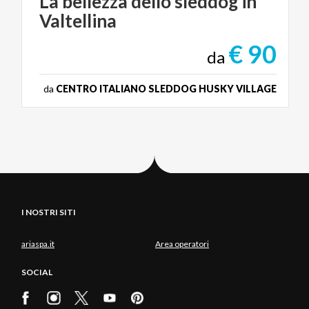
La
bellezza
dello
sleddog
in
Valtellina
€ 90
da
da
CENTRO ITALIANO SLEDDOG HUSKY VILLAGE
I NOSTRI SITI
ariaspa.it
Area operatori
SOCIAL