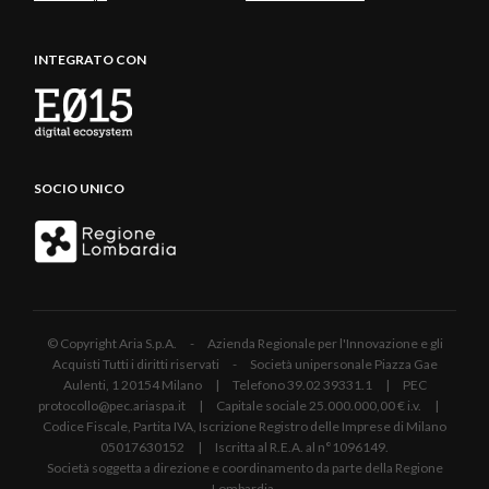
INTEGRATO CON
SOCIO UNICO
© Copyright Aria S.p.A. - Azienda Regionale per l'Innovazione e gli
Acquisti Tutti i diritti riservati - Società unipersonale Piazza Gae
Aulenti, 1 20154 Milano | Telefono 39.02 39331.1 | PEC
protocollo@pec.ariaspa.it | Capitale sociale 25.000.000,00 € i.v. |
Codice Fiscale, Partita IVA, Iscrizione Registro delle Imprese di Milano
05017630152 | Iscritta al R.E.A. al n°1096149.
Società soggetta a direzione e coordinamento da parte della Regione
Lombardia.