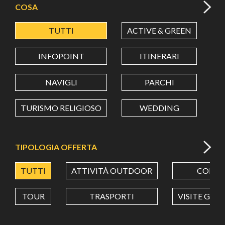
COSA
TUTTI
ACTIVE & GREEN
A
LATITUDINE
INFOPOINT
ITINERARI
LONGITUDINE
NAVIGLI
PARCHI
TURISMO RELIGIOSO
WEDDING
Value in decimal degrees. Use dot (.) as decimal separator.
TIPOLOGIA OFFERTA
TUTTI
ATTIVITÀ OUTDOOR
CORSI
TOUR
TRASPORTI
VISITE GUI