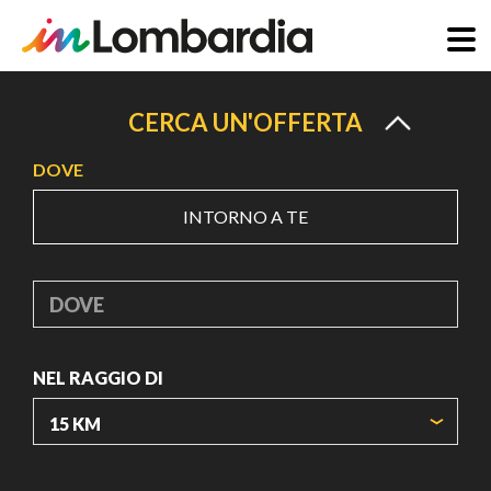
Salta
al
CERCA UN'OFFERTA
contenuto
DOVE
principale
INTORNO A TE
DOVE
NEL RAGGIO DI
ORIGIN COORDINATES