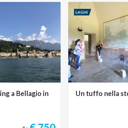
LAGHI
ing
a
Bellagio
in
Un
tuffo
nella
st
€ 750