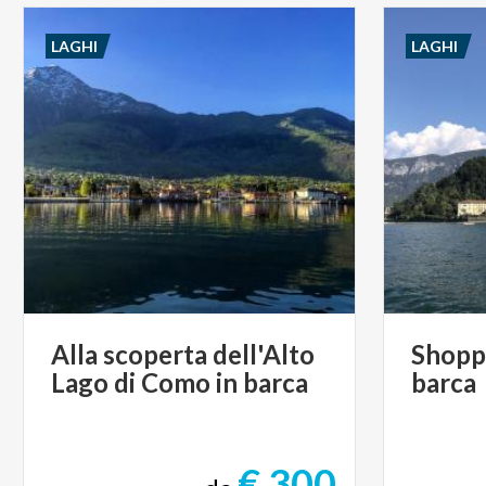
LAGHI
LAGHI
Alla
scoperta
dell'Alto
Shopp
Lago
di
Como
in
barca
barca
€ 300