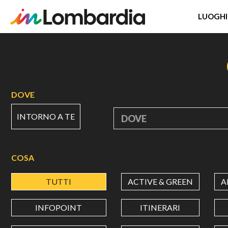
LUOGHI
Salta
al
contenuto
principale
DOVE
INTORNO A TE
DOVE
COSA
TUTTI
ACTIVE & GREEN
A
INFOPOINT
ITINERARI