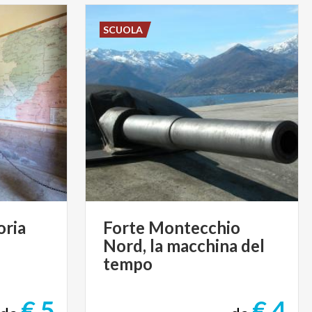
SCUOLA
oria
Forte Montecchio
Nord, la macchina del
tempo
€ 5
€ 4