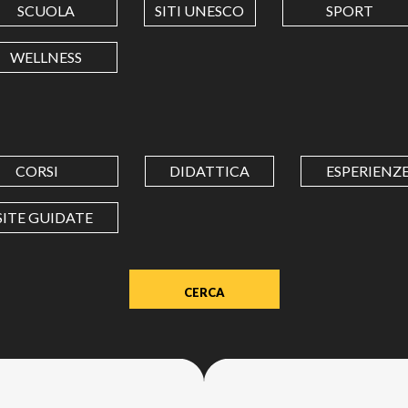
SCUOLA
SITI UNESCO
SPORT
LONGITUDINE
WELLNESS
Value
in
decimal
degrees.
CORSI
DIDATTICA
ESPERIENZ
Use
dot
SITE GUIDATE
(.)
as
decimal
separator.