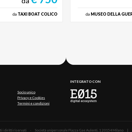
da
da
TAXI BOAT COLICO
da
MUSEO DELLA GUER
INTEGRATO CON
Socio unico
Privacy e Cookies
Termini e condizioni
 Tutti i diritti riservati - Società unipersonale Piazza Gae Aulenti, 1 20154 Mil