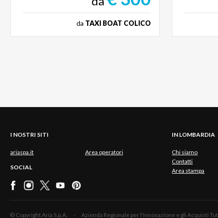
da
da
TAXI BOAT COLICO
I NOSTRI SITI
IN LOMBARDIA
ariaspa.it
Area operatori
Chi siamo
Contatti
SOCIAL
Area stampa
© Copyright Aria S.p.A. - Azienda Regionale per l'Innovazione e gli Acquisti