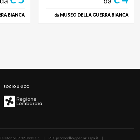
da
da
RA BIANCA
da
MUSEO DELLA GUERRA BIANCA
SOCIO UNICO
ano | Telefono 39.02 39331.1 | PEC protocollo@pec.ariaspa.it |