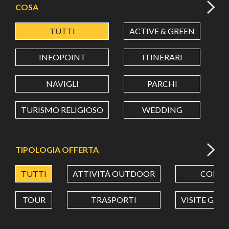
COSA
TUTTI
ACTIVE & GREEN
A
LATITUDINE
INFOPOINT
ITINERARI
LONGITUDINE
NAVIGLI
PARCHI
TURISMO RELIGIOSO
WEDDING
Value in decimal degrees. Use dot (.) as decimal separator.
TIPOLOGIA OFFERTA
TUTTI
ATTIVITÀ OUTDOOR
CORSI
TOUR
TRASPORTI
VISITE GUI