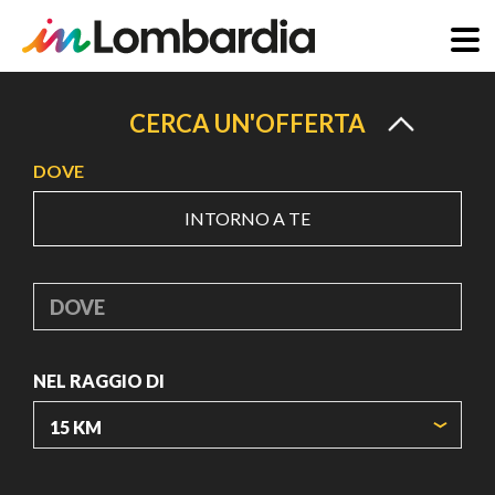
Salta
al
CERCA UN'OFFERTA
contenuto
DOVE
principale
INTORNO A TE
DOVE
NEL RAGGIO DI
ORIGIN COORDINATES