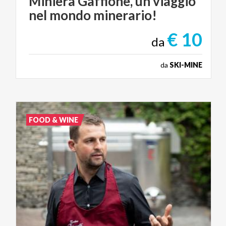
Miniera
Gaffione,
un
viaggio
nel
mondo
minerario!
€ 10
da
da
SKI-MINE
FOOD & WINE