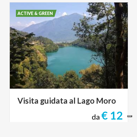
ACTIVE & GREEN
Visita
guidata
al
Lago
Moro
€ 12
da
da
ASSOCIAZIONE GITE IN LOMBARDIA