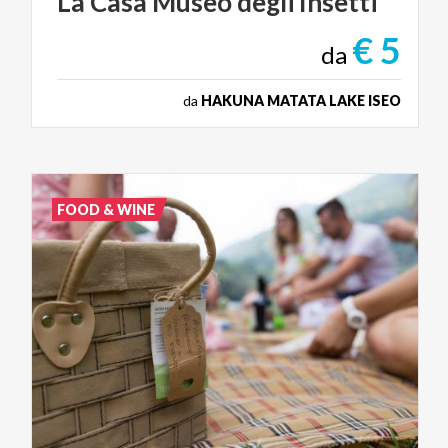
La
Casa
Museo
degli
Insetti
€ 5
da
da
HAKUNA MATATA LAKE ISEO
FOOD & WINE