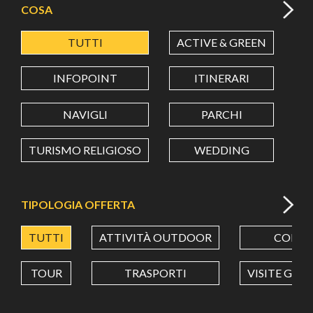
COSA
TUTTI
ACTIVE & GREEN
A
LATITUDINE
INFOPOINT
ITINERARI
LONGITUDINE
NAVIGLI
PARCHI
TURISMO RELIGIOSO
WEDDING
Value in decimal degrees. Use dot (.) as decimal separator.
TIPOLOGIA OFFERTA
TUTTI
ATTIVITÀ OUTDOOR
CORSI
TOUR
TRASPORTI
VISITE GUI