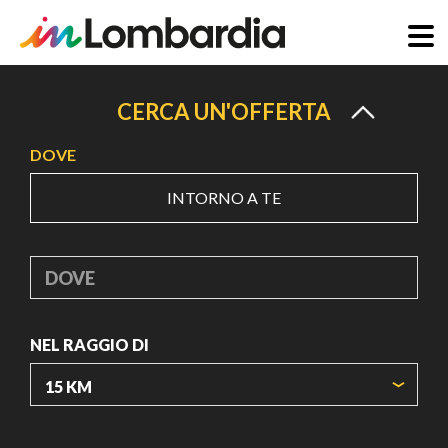
Salta
al
CERCA UN'OFFERTA
contenuto
DOVE
principale
INTORNO A TE
DOVE
NEL RAGGIO DI
ORIGIN COORDINATES