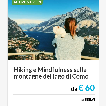
ACTIVE & GREEN
Hiking
e
Mindfulness
sulle
montagne
del
lago
di
Como
€ 60
da
da
SBILVI