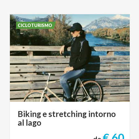
CICLOTURISMO
Biking
e
stretching
intorno
al
lago
€ 60
da