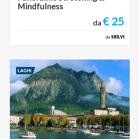
Mindfulness
€ 25
da
da
SBILVI
LAGHI