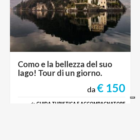
Como
e
la
bellezza
del
suo
lago!
Tour
di
un
giorno.
€ 150
da
da
GUIDA TURISTICA E ACCOMPAGNATORE
TURISTICO