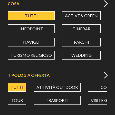
COSA
TUTTI
ACTIVE & GREEN
A
LATITUDINE
INFOPOINT
ITINERARI
LONGITUDINE
NAVIGLI
PARCHI
TURISMO RELIGIOSO
WEDDING
Value in decimal degrees. Use dot (.) as decimal separator.
TIPOLOGIA OFFERTA
TUTTI
ATTIVITÀ OUTDOOR
CORSI
TOUR
TRASPORTI
VISITE GUI