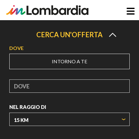
Salta
al
CERCA UN'OFFERTA
contenuto
DOVE
principale
INTORNO A TE
DOVE
NEL RAGGIO DI
ORIGIN COORDINATES