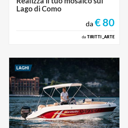
Realizza
il
tuo
mosaico
sul
Lago
di
Como
€ 80
da
da
TIRITTI _ARTE
LAGHI