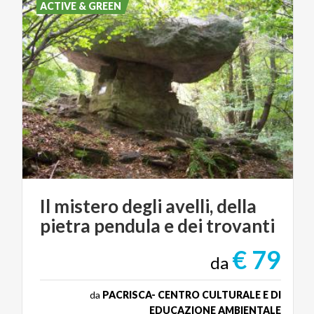
ACTIVE & GREEN
Il
mistero
degli
avelli,
della
pietra
pendula
e
dei
trovanti
€ 79
da
da
PACRISCA- CENTRO CULTURALE E DI
EDUCAZIONE AMBIENTALE