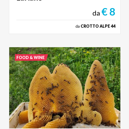
€ 8
da
da
CROTTO ALPE 44
FOOD & WINE