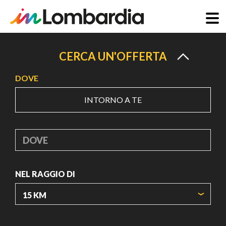
Salta
al
CERCA UN'OFFERTA
contenuto
DOVE
principale
INTORNO A TE
DOVE
NEL RAGGIO DI
ORIGIN COORDINATES