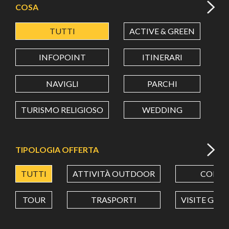
COSA
TUTTI
ACTIVE & GREEN
A
LATITUDINE
INFOPOINT
ITINERARI
LONGITUDINE
NAVIGLI
PARCHI
TURISMO RELIGIOSO
WEDDING
Value in decimal degrees. Use dot (.) as decimal separator.
TIPOLOGIA OFFERTA
TUTTI
ATTIVITÀ OUTDOOR
CORSI
TOUR
TRASPORTI
VISITE GUI