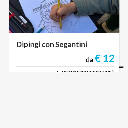
Dipingi
con
Segantini
€ 12
da
da
ASSOCIAZIONE SOTTINSÙ
ACTIVE & GREEN