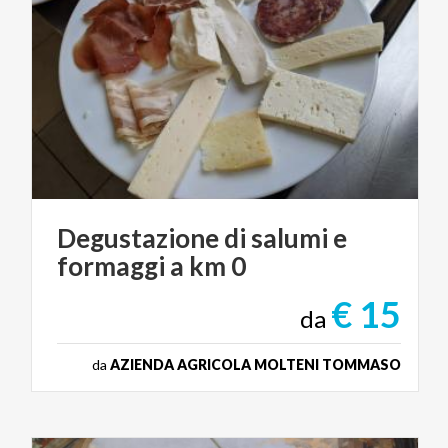
Degustazione
di
salumi
e
formaggi
a
km
0
€ 15
da
da
AZIENDA AGRICOLA MOLTENI TOMMASO