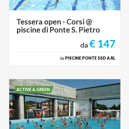
Tessera
open
-
Corsi
@
piscine
di
Ponte
S.
Pietro
€ 147
da
da
PISCINE PONTE SSD A RL
ACTIVE & GREEN