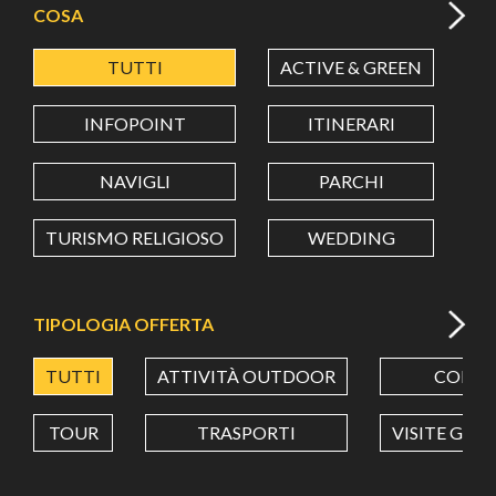
COSA
TUTTI
ACTIVE & GREEN
A
LATITUDINE
INFOPOINT
ITINERARI
LONGITUDINE
NAVIGLI
PARCHI
TURISMO RELIGIOSO
WEDDING
Value in decimal degrees. Use dot (.) as decimal separator.
TIPOLOGIA OFFERTA
TUTTI
ATTIVITÀ OUTDOOR
CORSI
TOUR
TRASPORTI
VISITE GUI