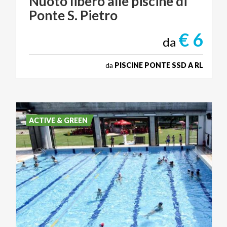
Nuoto
libero
alle
piscine
di
Ponte
S.
Pietro
€ 6
da
da
PISCINE PONTE SSD A RL
ACTIVE & GREEN