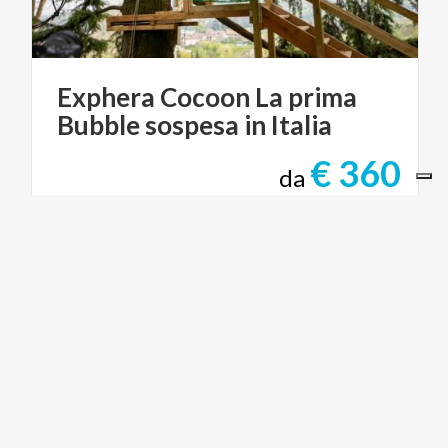
Exphera
Cocoon
La
prima
Bubble
sospesa
in
Italia
€ 360
da
da
EXPHERA
CICLOTURISMO