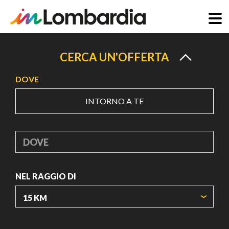
Salta
al
CERCA UN'OFFERTA
contenuto
DOVE
principale
INTORNO A TE
DOVE
NEL RAGGIO DI
ORIGIN COORDINATES