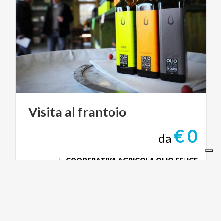
Visita
al
frantoio
€ 0
da
da
COOPERATIVA AGRICOLA OLIO FELICE
LAGHI