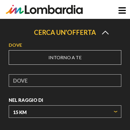
Salta
al
CERCA UN'OFFERTA
contenuto
DOVE
principale
INTORNO A TE
DOVE
NEL RAGGIO DI
ORIGIN COORDINATES