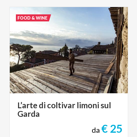
FOOD & WINE
L’arte
di
coltivar
limoni
sul
Garda
€ 25
da