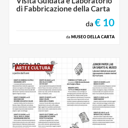
Visita
Guidata
e
Laboratorio
di
Fabbricazione
della
Carta
€ 10
da
da
MUSEO DELLA CARTA
ARTE E CULTURA