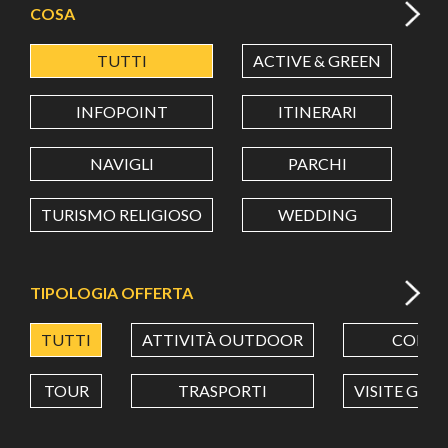
COSA
TUTTI
ACTIVE & GREEN
A
LATITUDINE
INFOPOINT
ITINERARI
LONGITUDINE
NAVIGLI
PARCHI
TURISMO RELIGIOSO
WEDDING
Value in decimal degrees. Use dot (.) as decimal separator.
TIPOLOGIA OFFERTA
TUTTI
ATTIVITÀ OUTDOOR
CORSI
TOUR
TRASPORTI
VISITE GUI