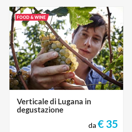
FOOD & WINE
Verticale
di
Lugana
in
degustazione
€ 35
da