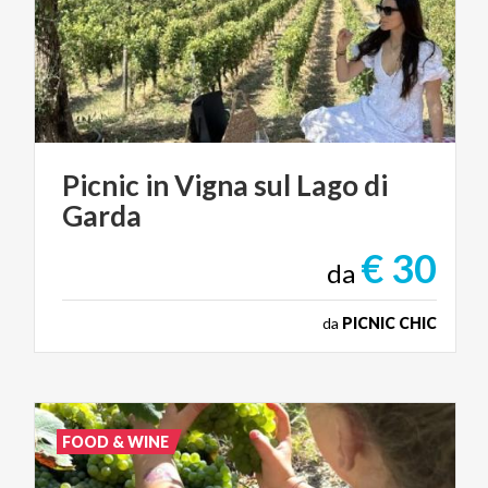
Picnic
in
Vigna
sul
Lago
di
Garda
€ 30
da
da
PICNIC CHIC
FOOD & WINE