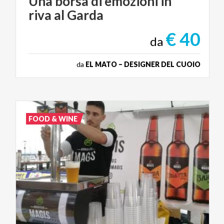
Una
borsa
di
emozioni
in
riva
al
Garda
€ 40
da
da
EL MATO – DESIGNER DEL CUOIO
FOOD & WINE