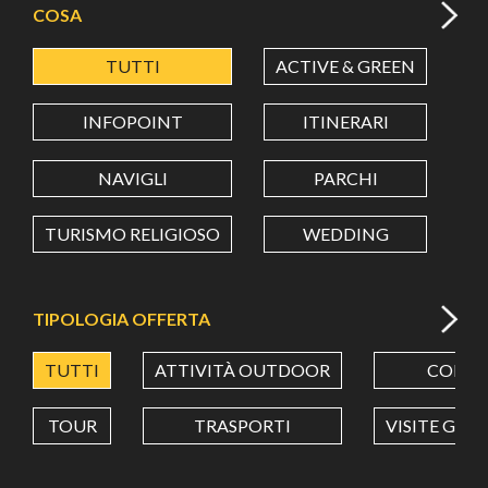
COSA
TUTTI
ACTIVE & GREEN
A
LATITUDINE
INFOPOINT
ITINERARI
LONGITUDINE
NAVIGLI
PARCHI
TURISMO RELIGIOSO
WEDDING
Value in decimal degrees. Use dot (.) as decimal separator.
TIPOLOGIA OFFERTA
TUTTI
ATTIVITÀ OUTDOOR
CORSI
TOUR
TRASPORTI
VISITE GUI