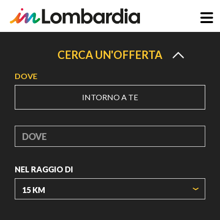
Salta
al
CERCA UN'OFFERTA
contenuto
DOVE
principale
INTORNO A TE
DOVE
NEL RAGGIO DI
ORIGIN COORDINATES