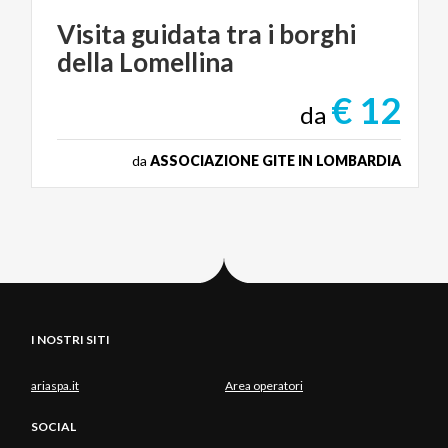
Visita
guidata
tra
i
borghi
della
Lomellina
€ 12
da
da
ASSOCIAZIONE GITE IN LOMBARDIA
I NOSTRI SITI
ariaspa.it
Area operatori
SOCIAL