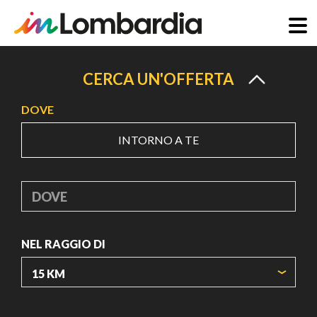
Salta
al
CERCA UN'OFFERTA
contenuto
DOVE
principale
INTORNO A TE
DOVE
NEL RAGGIO DI
ORIGIN COORDINATES