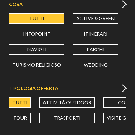
COSA
TUTTI
ACTIVE & GREEN
A
LATITUDINE
INFOPOINT
ITINERARI
LONGITUDINE
NAVIGLI
PARCHI
TURISMO RELIGIOSO
WEDDING
Value in decimal degrees. Use dot (.) as decimal separator.
TIPOLOGIA OFFERTA
TUTTI
ATTIVITÀ OUTDOOR
CORSI
TOUR
TRASPORTI
VISITE GUI