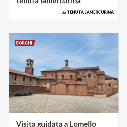
tenuta
lamercurina
da
TENUTA LAMERCURINA
BORGHI
Visita
guidata
a
Lomello